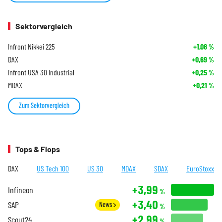
Sektorvergleich
Infront Nikkei 225
+1,08
%
DAX
+0,69
%
Infront USA 30 Industrial
+0,25
%
MDAX
+0,21
%
Zum Sektorvergleich
Tops & Flops
DAX
US Tech 100
US 30
MDAX
SDAX
EuroStoxx
+3,99
Infineon
%
+3,40
SAP
News
%
+2,99
Scout24
%