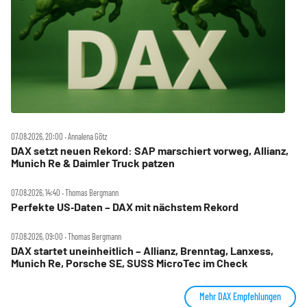
07.08.2026, 20:00 ‧ Annalena Götz
DAX setzt neuen Rekord: SAP marschiert vorweg, Allianz,
Munich Re & Daimler Truck patzen
07.08.2026, 14:40 ‧ Thomas Bergmann
Perfekte US‑Daten – DAX mit nächstem Rekord
07.08.2026, 09:00 ‧ Thomas Bergmann
DAX startet uneinheitlich – Allianz, Brenntag, Lanxess,
Munich Re, Porsche SE, SUSS MicroTec im Check
Mehr DAX Empfehlungen