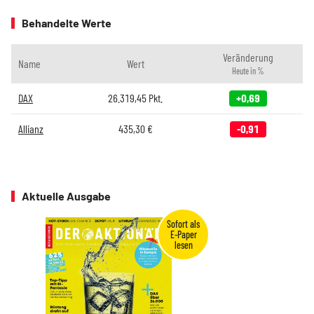
Behandelte Werte
Veränderung
Name
Wert
Heute in %
DAX
26.319,45
Pkt.
+0,69
Allianz
435,30
€
-0,91
Aktuelle Ausgabe