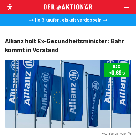
++ Heiß kaufen, eiskalt verdoppeln ++
Allianz holt Ex-Gesundheitsminister: Bahr
kommt in Vorstand
DAX
+0,69
%
Foto: Börsenmedien AG