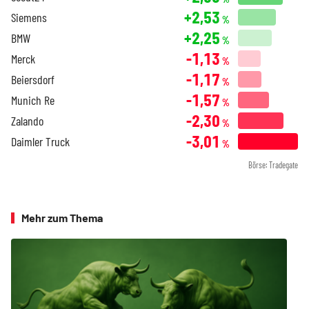
+2,53
Siemens
%
+2,25
BMW
%
-1,13
Merck
%
-1,17
Beiersdorf
%
-1,57
Munich Re
%
-2,30
Zalando
%
-3,01
Daimler Truck
%
Börse: Tradegate
Mehr zum Thema