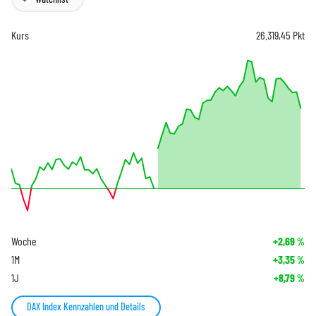
Kurs
26.319,45
Pkt
Woche
+2,69
%
1M
+3,35
%
1J
+8,79
%
DAX Index Kennzahlen und Details