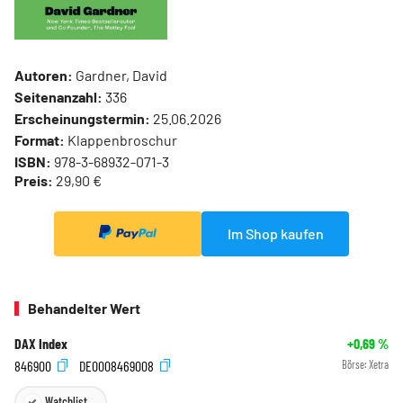
Autoren:
Gardner, David
Seitenanzahl:
336
Erscheinungstermin:
25.06.2026
Format:
Klappenbroschur
ISBN:
978-3-68932-071-3
Preis:
29,90 €
Im Shop kaufen
Behandelter Wert
DAX Index
+0,69
%
846900
DE0008469008
Börse:
Xetra
Watchlist