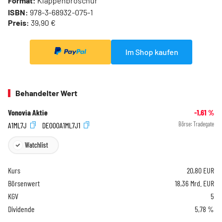
Format:
Klappenbroschur
ISBN:
978-3-68932-075-1
Preis:
39,90 €
Im Shop kaufen
Behandelter Wert
Vonovia Aktie
-1,61
%
A1ML7J
DE000A1ML7J1
Börse:
Tradegate
Watchlist
Kurs
20,80
EUR
Börsenwert
18,36 Mrd. EUR
KGV
5
Dividende
5,78 %