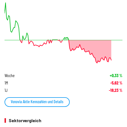
Woche
+0,33
%
1M
-5,62
%
1J
-18,23
%
Vonovia Aktie Kennzahlen und Details
Sektorvergleich