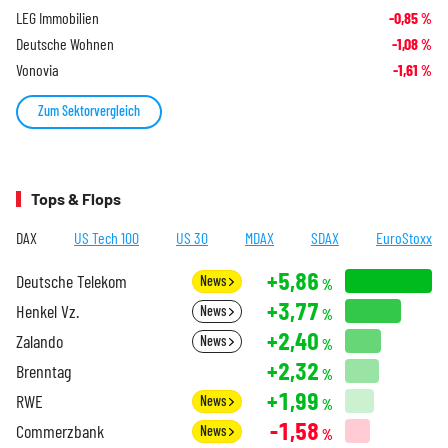
LEG Immobilien
-0,85
%
Deutsche Wohnen
-1,08
%
Vonovia
-1,61
%
Zum Sektorvergleich
Tops & Flops
DAX
US Tech 100
US 30
MDAX
SDAX
EuroStoxx
+5,86
Deutsche Telekom
News
%
+3,77
Henkel Vz.
News
%
+2,40
Zalando
News
%
+2,32
Brenntag
%
+1,99
RWE
News
%
-1,58
Commerzbank
News
%