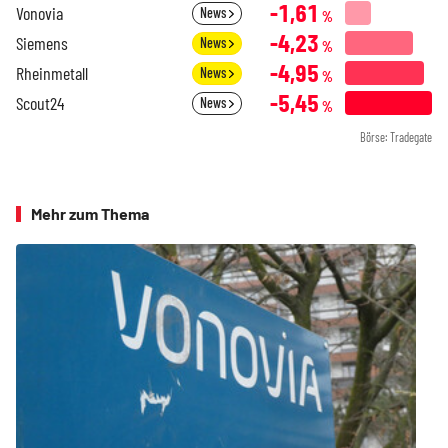
-1,61
Vonovia
News
%
-4,23
Siemens
News
%
-4,95
Rheinmetall
News
%
-5,45
Scout24
News
%
Börse: Tradegate
Mehr zum Thema