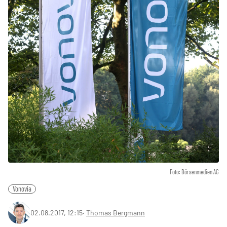
Foto: Börsenmedien AG
Vonovia
02.08.2017, 12:15
‧
Thomas Bergmann