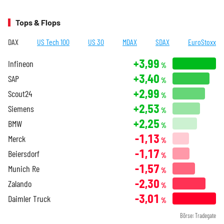
Tops & Flops
DAX
US Tech 100
US 30
MDAX
SDAX
EuroStoxx
+3,99
Infineon
%
+3,40
SAP
%
+2,99
Scout24
%
+2,53
Siemens
%
+2,25
BMW
%
-1,13
Merck
%
-1,17
Beiersdorf
%
-1,57
Munich Re
%
-2,30
Zalando
%
-3,01
Daimler Truck
%
Börse: Tradegate