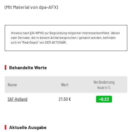
(Mit Material von dpa-AFX)
Hinweis nach §34 WPHG zur Begründung möglicher Interessenkonflikte: Aktien
oder Derivate, die in diesem Artikel besprochen / genannt werden, befinden
sich im "Real-Depot" von DER AKTIONÄR.
Behandelte Werte
Veränderung
Name
Wert
Heute in %
SAF-Holland
21,50
€
+0,23
Aktuelle Ausgabe