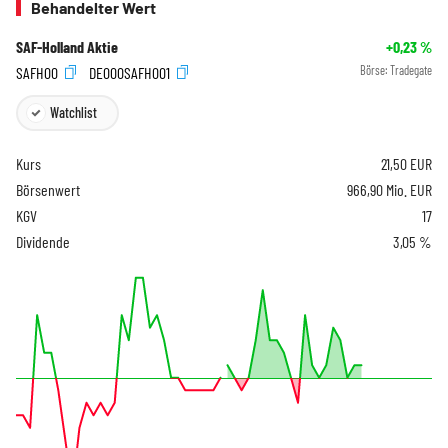
Behandelter Wert
SAF-Holland Aktie
+0,23
%
SAFH00
DE000SAFH001
Börse:
Tradegate
Watchlist
Kurs
21,50
EUR
Börsenwert
966,90 Mio. EUR
KGV
17
Dividende
3,05 %