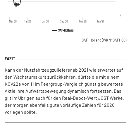
2
Mär '20
Mai '20
Jul '20
Sep '20
Nov '20
Jan '21
SAF-Holland
SAF-Holland
(WKN: SAFH00)
Kann der Nutzfahrzeugzulieferer ab 2021 wie erwartet auf
den Wachstumskurs zurückkehren, dürfte die mit einem
KGV22e von 11 im Peergroup-Vergleich günstig bewertete
Aktie ihre Aufwärtsbewegung dynamisch fortsetzen. Das
gilt im Übrigen auch für den Real-Depot-Wert JOST Werke,
der morgen ebenfalls gute vorläufige Zahlen für 2020
vorlegen sollte.