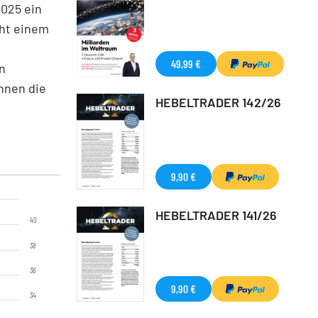
2025 ein
cht einem
49,99 €
n
hnen die
HEBELTRADER 142/26
9,90 €
HEBELTRADER 141/26
40
38
36
9,90 €
34