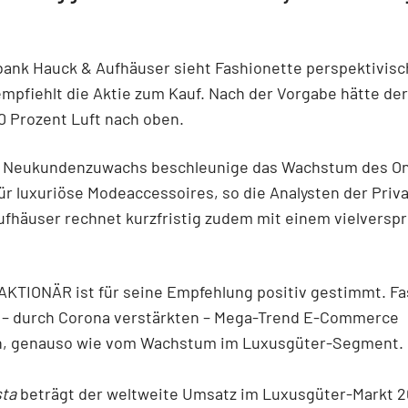
bank Hauck & Aufhäuser sieht Fashionette perspektivisc
mpfiehlt die Aktie zum Kauf. Nach der Vorgabe hätte der 
0 Prozent Luft nach oben.
e Neukundenzuwachs beschleunige das Wachstum des On
ür luxuriöse Modeaccessoires, so die Analysten der Priv
ufhäuser rechnet kurzfristig zudem mit einem vielvers
AKTIONÄR ist für seine Empfehlung positiv gestimmt. Fa
m – durch Corona verstärkten – Mega-Trend E-Commerce
en, genauso wie vom Wachstum im Luxusgüter-Segment
sta
beträgt der weltweite Umsatz im Luxusgüter-Markt 2