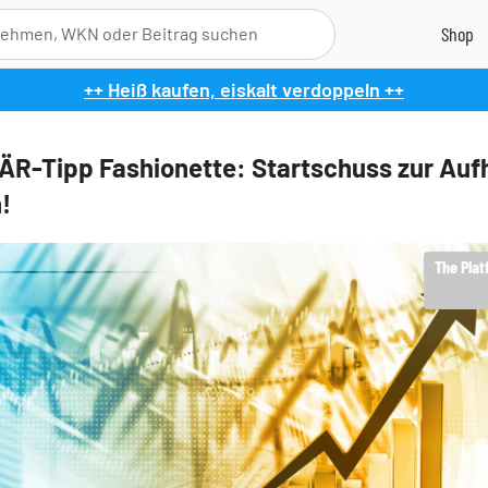
++ Heiß kaufen, eiskalt verdoppeln ++
R-Tipp Fashionette: Startschuss zur Auf
!