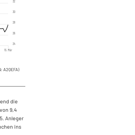
32
30
28
26
24
15. Mär
: A2QEFA)
end die
von 9,4
5. Anleger
pchen ins