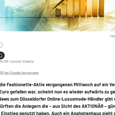
Fot
e
 15:09
‧ Carsten Kaletta
 bei Google bevorzugen
ie Fashionette-Aktie vergangenen Mittwoch auf ein Ver
Euro gefallen war, scheint nun es wieder aufwärts zu g
News zum Düsseldorfer Online-Luxusmode-Händler gibt e
ürften die Anlegern die – aus Sicht des AKTIONÄR – gü
 Einstieg genutzt haben. Auch ein Analystenhaus sieht 