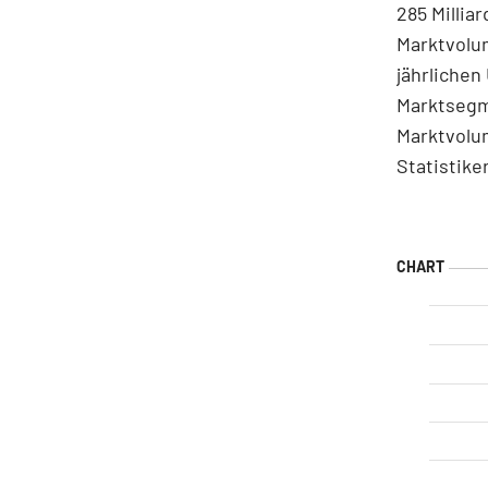
285 Millia
Marktvolum
jährliche
Marktsegm
Marktvolum
Statistike