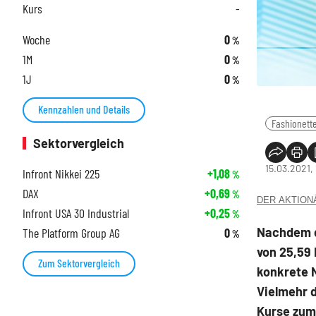
Kurs
-
Woche
0
%
1M
0
%
1J
0
%
Kennzahlen und Details
Fashionett
Sektorvergleich
15.03.2021,
Infront Nikkei 225
+1,08
%
DAX
+0,69
%
DER AKTIONÄR
Infront USA 30 Industrial
+0,25
%
Nachdem d
The Platform Group AG
0
%
von 25,59 
Zum Sektorvergleich
konkrete 
Vielmehr d
Kurse zum