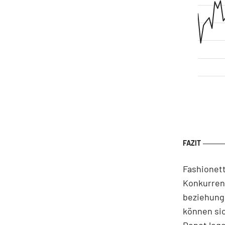
Fashionet
Konkurrent
beziehungs
können si
Depot lege