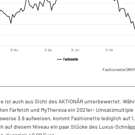
23. Nov
21. Dez
18. Jan
15. Feb
Fashionette
Fashionette
(WKN
te ist auch aus Sicht des AKTIONÄR unterbewertet. Währ
en Farfetch und MyTheresa ein 2021er- Umsatzmultiple 
weise 3,9 aufweisen, kommt Fashionette lediglich auf 1,
ch auf diesem Niveau ein paar Stücke des Luxus-Schnäp
n. Kursziel: 40,00 Euro.