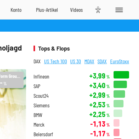
holjagd
Tops & Flops
DAX
US Tech 100
US 30
MDAX
SDAX
EuroStoxx
+3,99
The Platform Group AG
Infineon
%
-
+3,40
%
SAP
%
+2,99
Scout24
%
+2,53
Siemens
%
+2,25
BMW
%
-1,13
Merck
%
-1,17
Beiersdorf
%