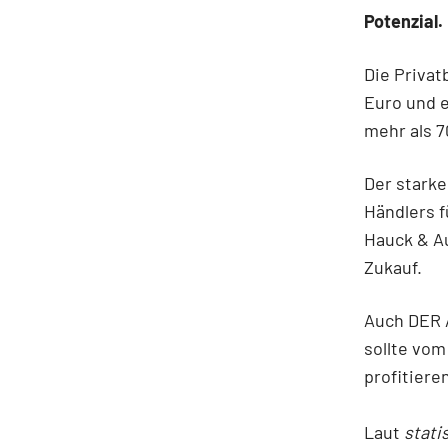
Potenzial.
Die Privat
Euro und e
mehr als 7
Der stark
Händlers f
Hauck & A
Zukauf.
Auch DER 
sollte vo
profitier
Laut
stati