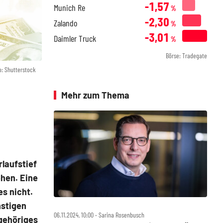
-1,57
Munich Re
%
-2,30
Zalando
%
-3,01
Daimler Truck
%
Börse: Tradegate
o: Shutterstock
Mehr zum Thema
laufstief
ehen. Eine
s nicht.
nstigen
06.11.2024, 10:00 ‧ Sarina Rosenbusch
gehöriges