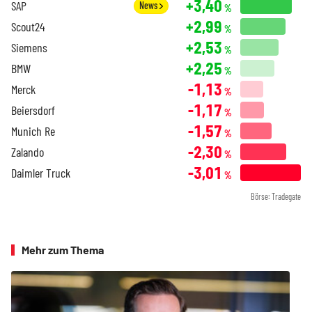
+3,40
SAP
News
%
+2,99
Scout24
%
+2,53
Siemens
%
+2,25
BMW
%
-1,13
Merck
%
-1,17
Beiersdorf
%
-1,57
Munich Re
%
-2,30
Zalando
%
-3,01
Daimler Truck
%
Börse: Tradegate
Mehr zum Thema