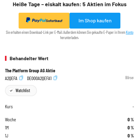
Heiße Tage – eiskalt kaufen: 5 Aktien im Fokus
Im Shop kaufen
Sofortkauf
Sie erhalten einen Download-Link per E-Mail. Außerdem können Sie gekaufte E-Paper in Ihrem
Konto
herunterladen.
Behandelter Wert
The Platform Group AG Aktie
A2QEFA
DE000A2QEFA1
Börse:
Watchlist
Kurs
-
Woche
0
%
1M
0
%
1J
0
%