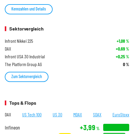
Kennzahlen und Details
Sektorvergleich
Infront Nikkei 225
+1,08
%
DAX
+0,69
%
Infront USA 30 Industrial
+0,25
%
The Platform Group AG
0
%
Zum Sektorvergleich
Tops & Flops
DAX
US Tech 100
US 30
MDAX
SDAX
EuroStoxx
+3,99
Infineon
%