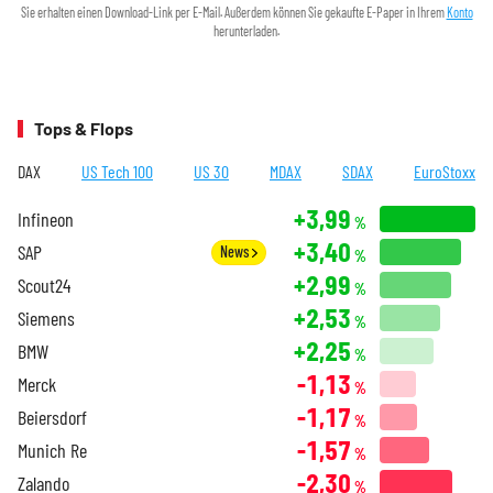
Sie erhalten einen Download-Link per E-Mail. Außerdem können Sie gekaufte E-Paper in Ihrem
Konto
herunterladen.
Tops & Flops
DAX
US Tech 100
US 30
MDAX
SDAX
EuroStoxx
+3,99
Infineon
%
+3,40
SAP
News
%
+2,99
Scout24
%
+2,53
Siemens
%
+2,25
BMW
%
-1,13
Merck
%
-1,17
Beiersdorf
%
-1,57
Munich Re
%
-2,30
Zalando
%