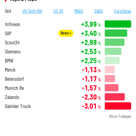
DAX
US Tech 100
US 30
MDAX
SDAX
EuroStoxx
+3,99
Infineon
%
+3,40
SAP
News
%
+2,99
Scout24
%
+2,53
Siemens
%
+2,25
BMW
%
-1,13
Merck
%
-1,17
Beiersdorf
%
-1,57
Munich Re
%
-2,30
Zalando
%
-3,01
Daimler Truck
%
Börse: Tradegate