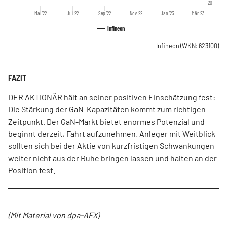
20
Mai '22
Jul '22
Sep '22
Nov '22
Jan '23
Mär '23
Infineon
Infineon
(WKN: 623100)
DER AKTIONÄR hält an seiner positiven Einschätzung fest:
Die Stärkung der GaN-Kapazitäten kommt zum richtigen
Zeitpunkt. Der GaN-Markt bietet enormes Potenzial und
beginnt derzeit, Fahrt aufzunehmen. Anleger mit Weitblick
sollten sich bei der Aktie von kurzfristigen Schwankungen
weiter nicht aus der Ruhe bringen lassen und halten an der
Position fest.
(Mit Material von dpa-AFX)