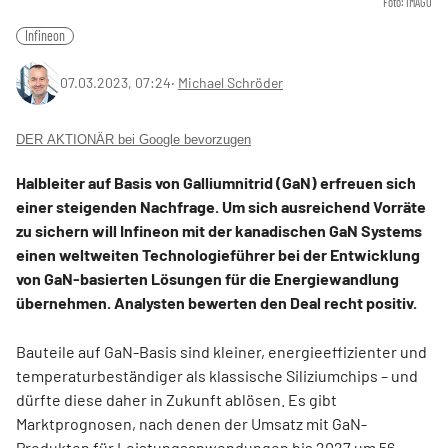
Foto: IMAGO
Infineon
07.03.2023, 07:24
‧
Michael Schröder
DER AKTIONÄR bei Google bevorzugen
Halbleiter auf Basis von Galliumnitrid (GaN) erfreuen sich
einer steigenden Nachfrage. Um sich ausreichend Vorräte
zu sichern will Infineon mit der kanadischen GaN Systems
einen weltweiten Technologieführer bei der Entwicklung
von GaN-basierten Lösungen für die Energiewandlung
übernehmen. Analysten bewerten den Deal recht positiv.
Bauteile auf GaN-Basis sind kleiner, energieeffizienter und
temperaturbeständiger als klassische Siliziumchips – und
dürfte diese daher in Zukunft ablösen. Es gibt
Marktprognosen, nach denen der Umsatz mit GaN-
Produkten für Leistungsanwendungen bis 2027 um 56