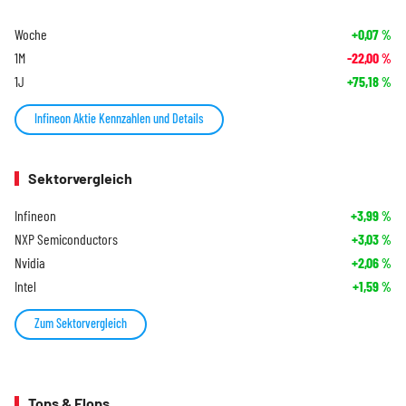
Woche
+0,07
%
1M
-22,00
%
1J
+75,18
%
Infineon Aktie Kennzahlen und Details
Sektorvergleich
Infineon
+3,99
%
NXP Semiconductors
+3,03
%
Nvidia
+2,06
%
Intel
+1,59
%
Zum Sektorvergleich
Tops & Flops