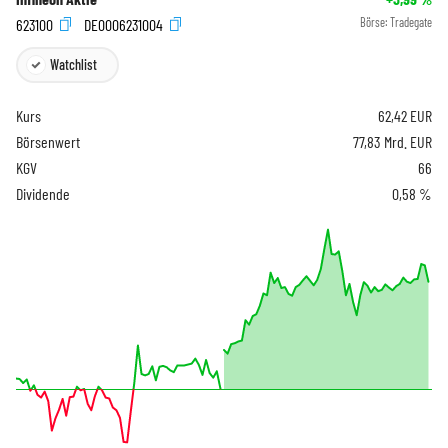
623100
DE0006231004
Börse:
Tradegate
Watchlist
Kurs
62,42
EUR
Börsenwert
77,83 Mrd. EUR
KGV
66
Dividende
0,58 %