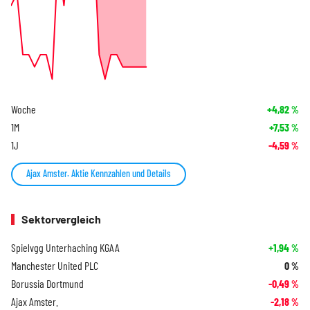
Woche
+4,82
%
1M
+7,53
%
1J
-4,59
%
Ajax Amster. Aktie Kennzahlen und Details
Sektorvergleich
Spielvgg Unterhaching KGAA
+1,94
%
Manchester United PLC
0
%
Borussia Dortmund
-0,49
%
Ajax Amster.
-2,18
%