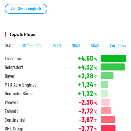
Zum Sektorvergleich
Tops & Flops
DAX
US Tech 100
US 30
MDAX
SDAX
EuroStoxx
+4,60
Fresenius
%
+4,32
Beiersdorf
%
+2,28
Bayer
%
+1,34
MTU Aero Engines
%
+1,32
Deutsche Börse
%
-2,35
Vonovia
%
-2,72
Zalando
%
-3,67
Continental
%
-3,77
DHL Group
%