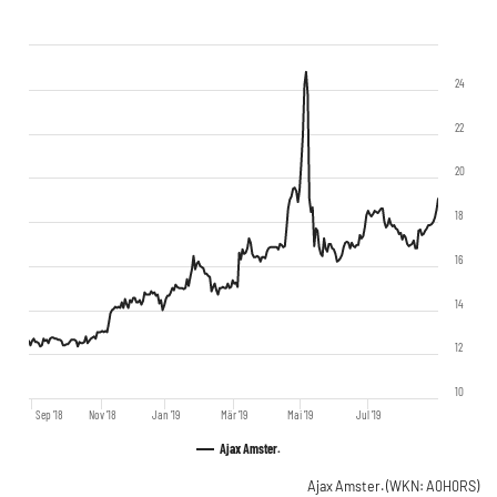
24
22
20
18
16
14
12
10
Sep '18
Nov '18
Jan '19
Mär '19
Mai '19
Jul '19
Ajax Amster.
Ajax Amster.
(WKN: A0H0RS)