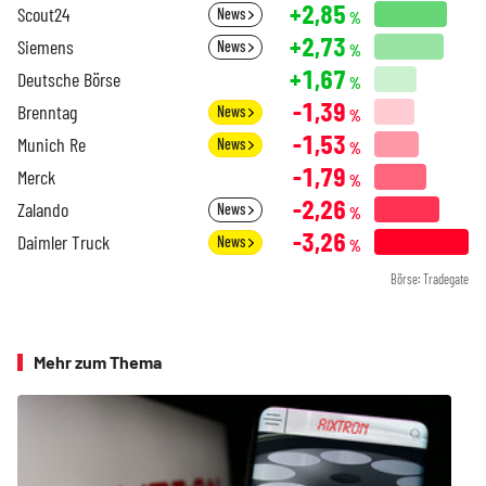
+2,85
Scout24
News
%
+2,73
Siemens
News
%
+1,67
Deutsche Börse
%
-1,39
Brenntag
News
%
-1,53
Munich Re
News
%
-1,79
Merck
%
-2,26
Zalando
News
%
-3,26
Daimler Truck
News
%
Börse: Tradegate
Mehr zum Thema