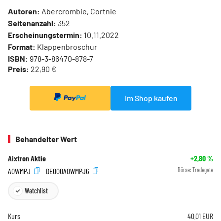
Autoren:
Abercrombie, Cortnie
Seitenanzahl:
352
Erscheinungstermin:
10.11.2022
Format:
Klappenbroschur
ISBN:
978-3-86470-878-7
Preis:
22,90 €
Im Shop kaufen
Behandelter Wert
Aixtron Aktie
+2,80
%
A0WMPJ
DE000A0WMPJ6
Börse:
Tradegate
Watchlist
Kurs
40,01
EUR