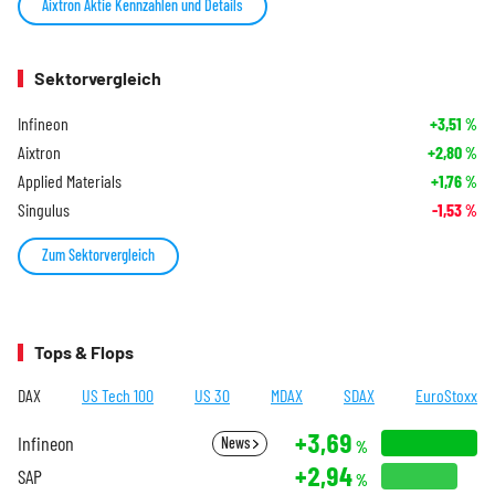
Aixtron Aktie Kennzahlen und Details
Sektorvergleich
Infineon
+3,51
%
Aixtron
+2,80
%
Applied Materials
+1,76
%
Singulus
-1,53
%
Zum Sektorvergleich
Tops & Flops
DAX
US Tech 100
US 30
MDAX
SDAX
EuroStoxx
+3,69
Infineon
News
%
+2,94
SAP
%