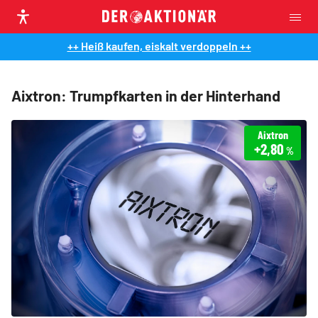
++ Heiß kaufen, eiskalt verdoppeln ++
Aixtron: Trumpfkarten in der Hinterhand
Aixtron
+2,80
%