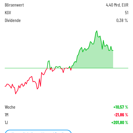
Börsenwert
4,40 Mrd. EUR
KGV
51
Dividende
0,38 %
Woche
+10,57
%
1M
-21,86
%
1J
+201,80
%