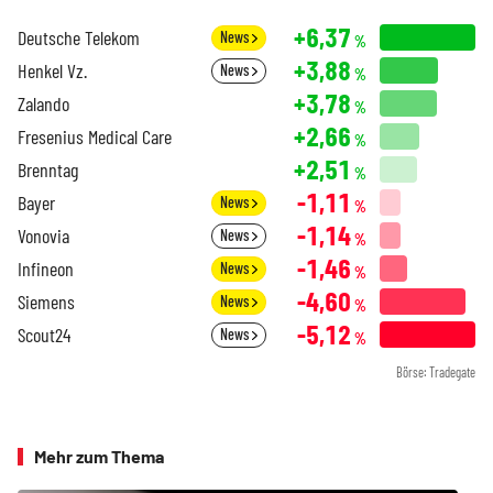
+6,37
Deutsche Telekom
News
%
+3,88
Henkel Vz.
News
%
+3,78
Zalando
%
+2,66
Fresenius Medical Care
%
+2,51
Brenntag
%
-1,11
Bayer
News
%
-1,14
Vonovia
News
%
-1,46
Infineon
News
%
-4,60
Siemens
News
%
-5,12
Scout24
News
%
Börse: Tradegate
Mehr zum Thema