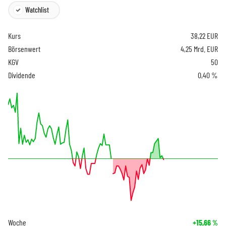
Watchlist
Kurs
38,22
EUR
Börsenwert
4,25 Mrd. EUR
KGV
50
Dividende
0,40 %
Woche
+15,66
%