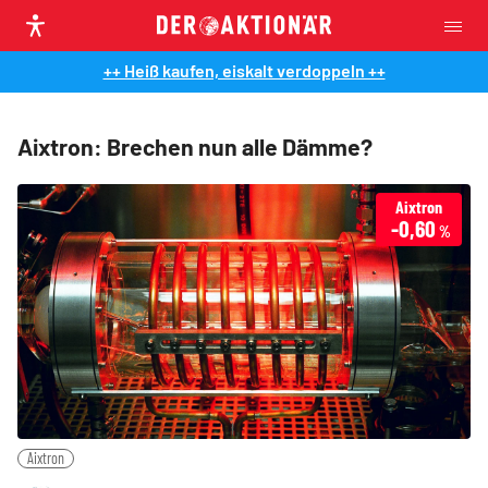
++ Heiß kaufen, eiskalt verdoppeln ++
Aixtron: Brechen nun alle Dämme?
Aixtron
-0,60
%
Aixtron