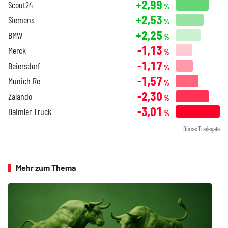
+2,99
Scout24
%
+2,53
Siemens
%
+2,25
BMW
%
-1,13
Merck
%
-1,17
Beiersdorf
%
-1,57
Munich Re
%
-2,30
Zalando
%
-3,01
Daimler Truck
%
Börse: Tradegate
Mehr zum Thema