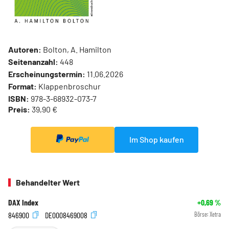
Autoren:
Bolton, A. Hamilton
Seitenanzahl:
448
Erscheinungstermin:
11.06.2026
Format:
Klappenbroschur
ISBN:
978-3-68932-073-7
Preis:
39,90 €
Im Shop kaufen
Behandelter Wert
DAX Index
+0,69
%
846900
DE0008469008
Börse:
Xetra