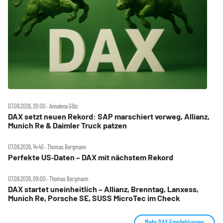
07.08.2026, 20:00 ‧ Annalena Götz
DAX setzt neuen Rekord: SAP marschiert vorweg, Allianz,
Munich Re & Daimler Truck patzen
07.08.2026, 14:40 ‧ Thomas Bergmann
Perfekte US‑Daten – DAX mit nächstem Rekord
07.08.2026, 09:00 ‧ Thomas Bergmann
DAX startet uneinheitlich – Allianz, Brenntag, Lanxess,
Munich Re, Porsche SE, SUSS MicroTec im Check
Mehr DAX Empfehlungen