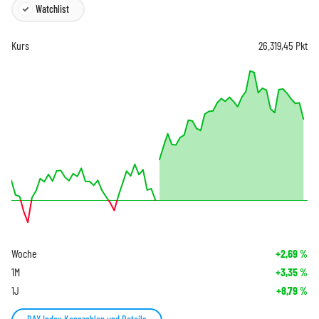
Watchlist
Kurs
26.319,45
Pkt
Woche
+2,69
%
1M
+3,35
%
1J
+8,79
%