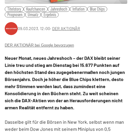
Titelstory
Kaufchancen
Jahreshoch
Inflation
Blue Chips
Prognosen
Umsatz
Ergebnis
09.03.2023, 12:00
‧
DER AKTIONÄR
DER AKTIONÄR bei Google bevorzugen
Neuer Monat, neues Jahreshoch – der DAX bleibt seiner
Linie treu und stieg am Dienstag bei 15.677 Punkten auf
den höchsten Stand des zugegebenermaßen noch jungen
Börsenjahrs. Doch je höher die Blue Chips klettern, desto
mehr Stimmen werden laut, dass zumindest eine
Konsolidierung in den Büchern steht. Zu weit scheinen
sich die DAX-Aktien von der an He­rausforderungen nicht
armen Realität entfernt zu haben.
Dasselbe gilt für die Börsen in New York, selbst wenn man
weder beim Dow Jones mit seinem Miniplus von 0,5