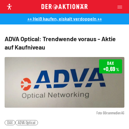
++ Heiß kaufen, eiskalt verdoppeln ++
ADVA Optical: Trendwende voraus - Aktie
auf Kaufniveau
DAX
+0,69
%
Foto: Börsenmedien AG
DAX
ADVA Optical