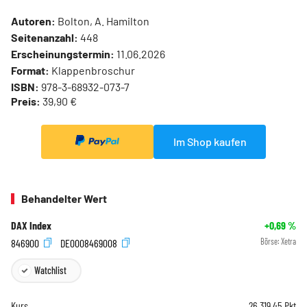
Autoren:
Bolton, A. Hamilton
Seitenanzahl:
448
Erscheinungstermin:
11.06.2026
Format:
Klappenbroschur
ISBN:
978-3-68932-073-7
Preis:
39,90 €
Im Shop kaufen
Behandelter Wert
DAX Index
+0,69
%
846900
DE0008469008
Börse:
Xetra
Watchlist
Kurs
26.319,45
Pkt