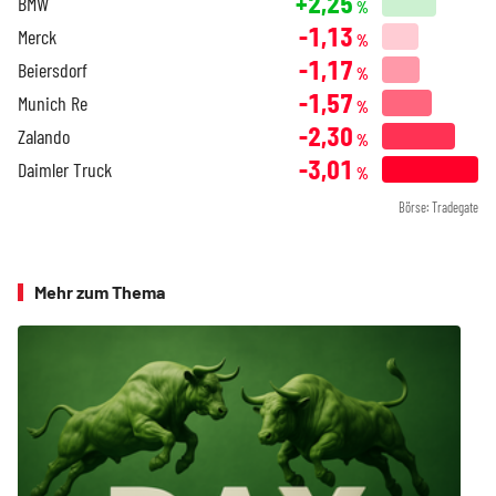
+2,25
BMW
%
-1,13
Merck
%
-1,17
Beiersdorf
%
-1,57
Munich Re
%
-2,30
Zalando
%
-3,01
Daimler Truck
%
Börse: Tradegate
Mehr zum Thema