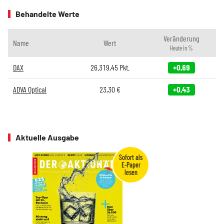
Behandelte Werte
Veränderung
Name
Wert
Heute in %
DAX
26.319,45
Pkt.
+0,69
ADVA Optical
23,30
€
+0,43
Aktuelle Ausgabe