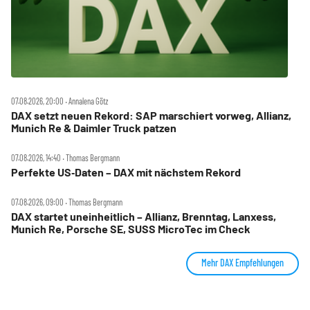
07.08.2026, 20:00 ‧ Annalena Götz
DAX setzt neuen Rekord: SAP marschiert vorweg, Allianz,
Munich Re & Daimler Truck patzen
07.08.2026, 14:40 ‧ Thomas Bergmann
Perfekte US‑Daten – DAX mit nächstem Rekord
07.08.2026, 09:00 ‧ Thomas Bergmann
DAX startet uneinheitlich – Allianz, Brenntag, Lanxess,
Munich Re, Porsche SE, SUSS MicroTec im Check
Mehr DAX Empfehlungen