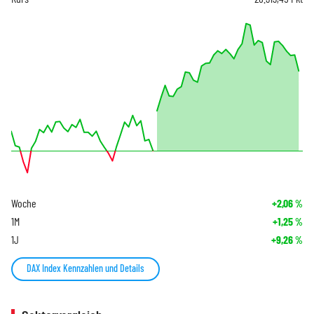
Woche
+2,06
%
1M
+1,25
%
1J
+9,26
%
DAX Index Kennzahlen und Details