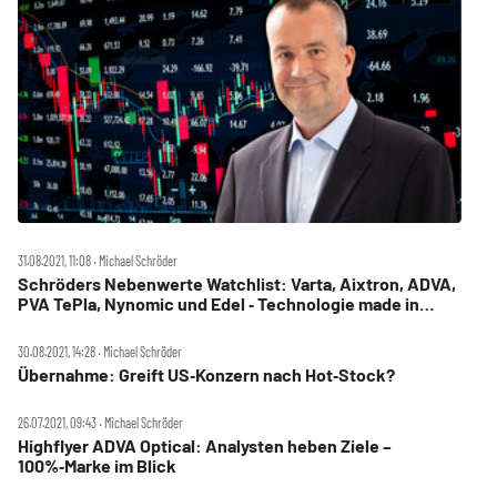
31.08.2021, 11:08 ‧ Michael Schröder
Schröders Nebenwerte Watchlist: Varta, Aixtron, ADVA,
PVA TePla, Nynomic und Edel ‑ Technologie made in
Germany
30.08.2021, 14:28 ‧ Michael Schröder
Übernahme: Greift US‑Konzern nach Hot‑Stock?
26.07.2021, 09:43 ‧ Michael Schröder
Highflyer ADVA Optical: Analysten heben Ziele –
100%‑Marke im Blick