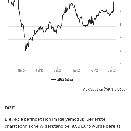
7
6
5
4
3
Mär '20
Mai '20
Jul '20
Sep '20
Nov '20
Jan '21
ADVA Optical
ADVA Optical
(WKN: 510300)
Die Aktie befindet sich im Rallyemodus. Der erste
charttechnische Widerstand bei 8,50 Euro wurde bereits