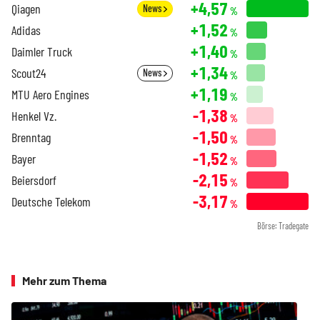
+4,57
Qiagen
News
%
+1,52
Adidas
%
+1,40
Daimler Truck
%
+1,34
Scout24
News
%
+1,19
MTU Aero Engines
%
-1,38
Henkel Vz.
%
-1,50
Brenntag
%
-1,52
Bayer
%
-2,15
Beiersdorf
%
-3,17
Deutsche Telekom
%
Börse: Tradegate
Mehr zum Thema