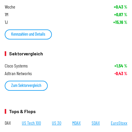
Woche
+0,43
%
1M
+0,87
%
1J
+15,16
%
Kennzahlen und Details
Sektorvergleich
Cisco Systems
+1,54
%
Adtran Networks
-0,43
%
Zum Sektorvergleich
Tops & Flops
DAX
US Tech 100
US 30
MDAX
SDAX
EuroStoxx