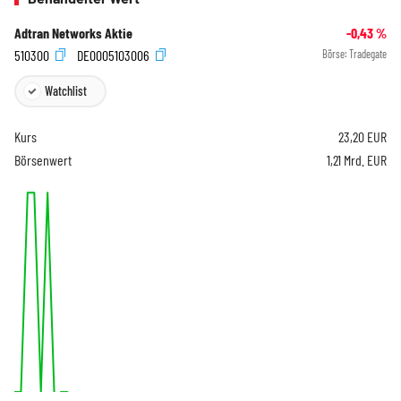
Adtran Networks Aktie
-0,43
%
510300
DE0005103006
Börse:
Tradegate
Watchlist
Kurs
23,20
EUR
Börsenwert
1,21 Mrd. EUR