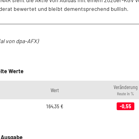
NÄR sieht die Aktie von Adidas mit einem 2020er-KGV v
derat bewertet und bleibt dementsprechend bullish.
ial von dpa-AFX)
lte Werte
Veränderung
Wert
Heute in %
164,35
€
-0,55
e Ausgabe