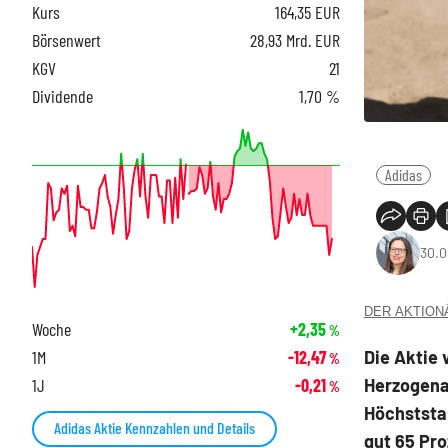
Kurs
164,35
EUR
Börsenwert
28,93 Mrd. EUR
KGV
21
Dividende
1,70 %
Adidas
30.0
DER AKTIONÄR
Woche
+2,35
%
Die Aktie 
1M
-12,47
%
Herzogena
1J
-0,21
%
Höchststa
Adidas Aktie Kennzahlen und Details
gut 65 Pro