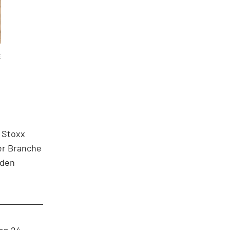
E
 Stoxx
er Branche
 den