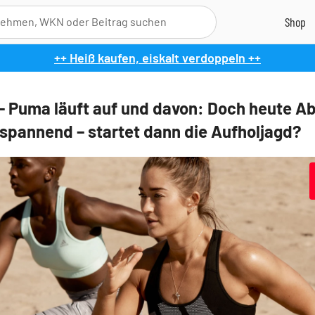
++ Heiß kaufen, eiskalt verdoppeln ++
– Puma läuft auf und davon: Doch heute A
 spannend – startet dann die Aufholjagd?