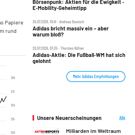
Börsenpunk: Aktien für die Ewigkeit ‑
E‑Mobility‑Geheimtipp
as Papiere
30.07.2026, 10:41 ‧ Andreas Deutsch
Adidas bricht massiv ein – aber
um rund
warum bloß?
20.07.2026, 07:35 ‧ Thorsten Küfner
Adidas‑Aktie: Die Fußball‑WM hat sich
gelohnt
Mehr Adidas Empfehlungen
300
275
250
Unsere Neuerscheinungen
Alle
225
Neuerscheinungen
Milliarden im Weltraum
200