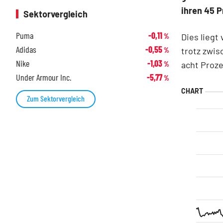
ihren 45 P
Sektorvergleich
Puma
-0,11
Dies liegt
%
Adidas
-0,55
trotz zwis
%
Nike
-1,03
acht Proze
%
Under Armour Inc.
-5,77
%
Zum Sektorvergleich