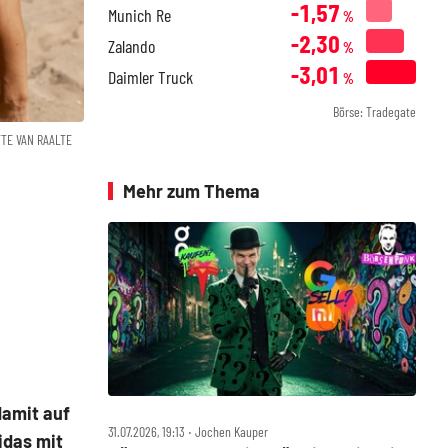
-1,57
Munich Re
%
-2,30
Zalando
%
-3,01
Daimler Truck
%
Börse: Tradegate
TTE VAN RAALTE
Mehr zum Thema
damit auf
31.07.2026, 19:13 ‧ Jochen Kauper
idas mit