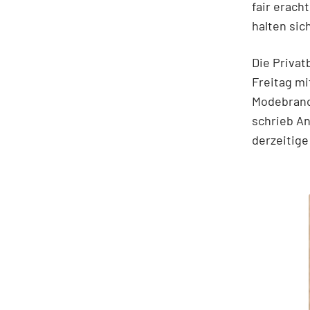
fair erach
halten sic
Die Privat
Freitag mi
Modebranc
schrieb An
derzeitige