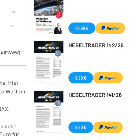
175
150
49,99 €
HEBELTRADER 142/26
 A1EWWW)
9,90 €
ma. Hier
te Wert im
HEBELTRADER 141/26
DAX.
n, auch
9,90 €
Euro für