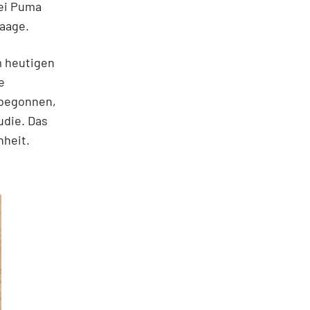
Bei Puma
Waage.
m heutigen
e
 begonnen,
udie. Das
nheit.