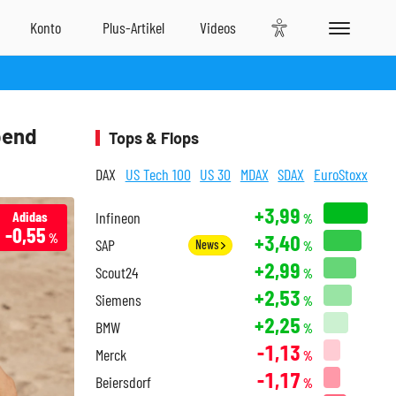
bend
Tops & Flops
DAX
US Tech 100
US 30
MDAX
SDAX
EuroStoxx
+3,99
Adidas
Infineon
%
-0,55
+3,40
%
SAP
News
%
+2,99
Scout24
%
+2,53
Siemens
%
+2,25
BMW
%
-1,13
Merck
%
-1,17
Beiersdorf
%