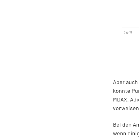
Sep '18
Aber auch 
konnte Pum
MDAX. Adid
vorweisen,
Bei den An
wenn einig