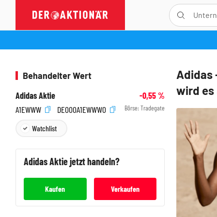
Adidas 
Behandelter Wert
wird es
Adidas Aktie
-0,55
%
Börse:
Tradegate
A1EWWW
DE000A1EWWW0
Watchlist
Adidas
Aktie jetzt handeln?
Kaufen
Verkaufen