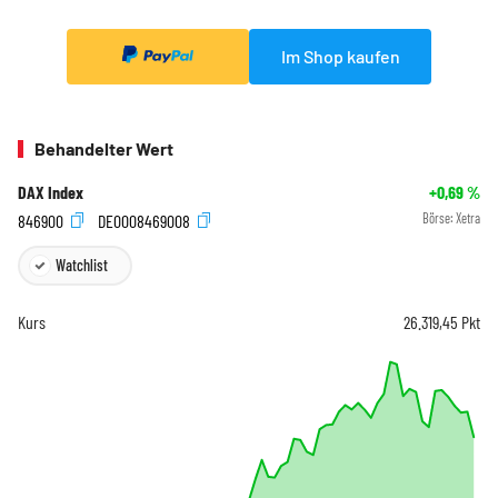
Im Shop kaufen
Behandelter Wert
DAX Index
+0,69
%
846900
DE0008469008
Börse:
Xetra
Watchlist
Kurs
26.319,45
Pkt