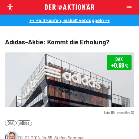
++ Heiß kaufen, eiskalt verdoppeln ++
Adidas-Aktie: Kommt die Erholung?
DAX
+0,69
%
Foto: Börsenmedien AG
DAX
Adidas
04.02.2014, 14:55
‧
Stefan Sommer