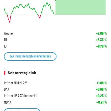
Woche
+2,69
%
1M
+3,35
%
1J
+8,79
%
DAX Index Kennzahlen und Details
Sektorvergleich
Infront Nikkei 225
+1,08
%
DAX
+0,69
%
Infront USA 30 Industrial
+0,25
%
MDAX
+0,21
%