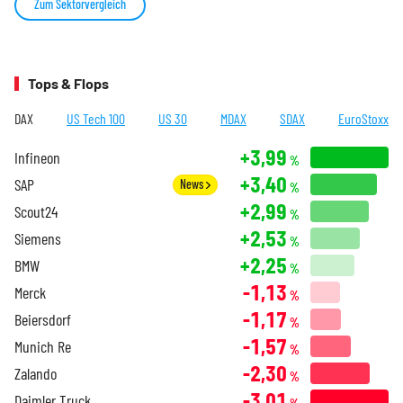
Zum Sektorvergleich
Tops & Flops
DAX
US Tech 100
US 30
MDAX
SDAX
EuroStoxx
+3,99
Infineon
%
+3,40
SAP
News
%
+2,99
Scout24
%
+2,53
Siemens
%
+2,25
BMW
%
-1,13
Merck
%
-1,17
Beiersdorf
%
-1,57
Munich Re
%
-2,30
Zalando
%
-3,01
Daimler Truck