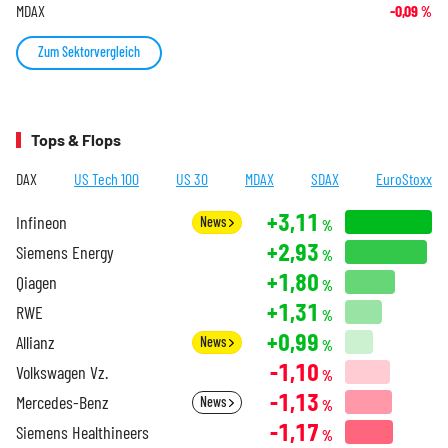
MDAX
-0,09
%
Zum Sektorvergleich
Tops & Flops
DAX
US Tech 100
US 30
MDAX
SDAX
EuroStoxx
+3,11
Infineon
News
%
+2,93
Siemens Energy
%
+1,80
Qiagen
%
+1,31
RWE
%
+0,99
Allianz
News
%
-1,10
Volkswagen Vz.
%
-1,13
Mercedes-Benz
News
%
-1,17
Siemens Healthineers
%