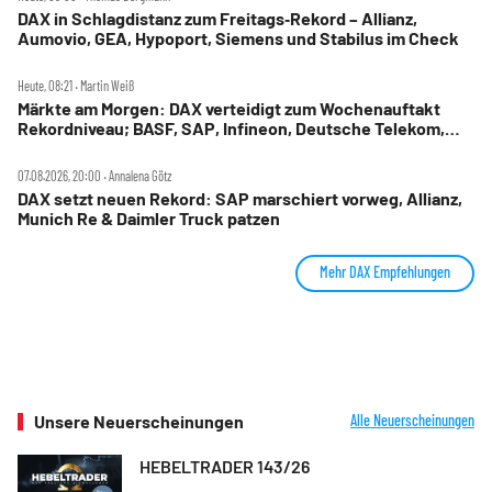
DAX in Schlagdistanz zum Freitags‑Rekord – Allianz,
Aumovio, GEA, Hypoport, Siemens und Stabilus im Check
Heute, 08:21 ‧ Martin Weiß
Märkte am Morgen: DAX verteidigt zum Wochenauftakt
Rekordniveau; BASF, SAP, Infineon, Deutsche Telekom,
Hensoldt, Suss Microtec im Fokus
07.08.2026, 20:00 ‧ Annalena Götz
DAX setzt neuen Rekord: SAP marschiert vorweg, Allianz,
Munich Re & Daimler Truck patzen
Mehr DAX Empfehlungen
Unsere Neuerscheinungen
Alle Neuerscheinungen
HEBELTRADER 143/26