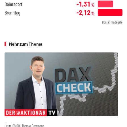
-1,31
Beiersdorf
%
-2,12
Brenntag
%
Börse: Tradegate
Mehr zum Thema
Heute, 09:00 ‧ Thomas Bergmann