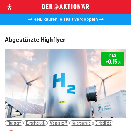
++ Heiß kaufen, eiskalt verdoppeln ++
Abgestürzte Highflyer
DAX
+0,15
%
Titelstory
Kurseinbruch
Wasserstoff
Solarenergie
E-Mobilität