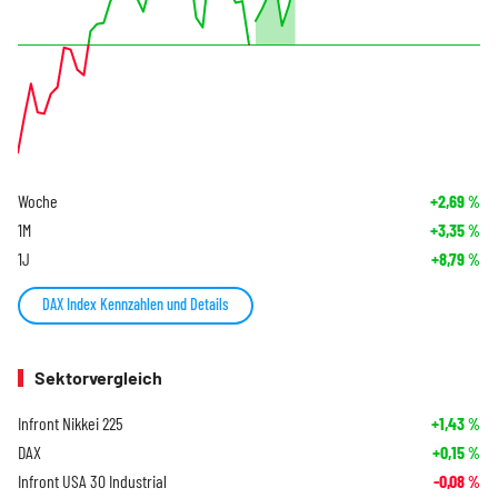
Woche
+2,69
%
1M
+3,35
%
1J
+8,79
%
DAX Index Kennzahlen und Details
Sektorvergleich
Infront Nikkei 225
+1,43
%
DAX
+0,15
%
Infront USA 30 Industrial
-0,08
%