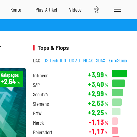
r
Tops & Flops
DAX
US Tech 100
US 30
MDAX
SDAX
EuroStoxx
+3,99
Galapagos
Infineon
%
+2,64
+3,40
%
SAP
%
+2,99
Scout24
%
+2,53
Siemens
%
+2,25
BMW
%
-1,13
Merck
%
-1,17
Beiersdorf
%