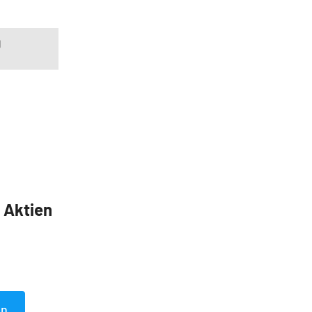
g
5 Aktien
en