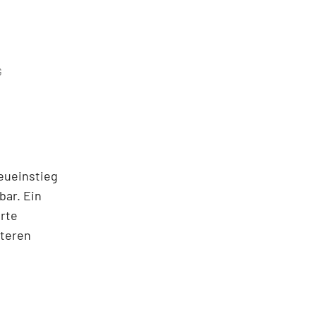
G
Neueinstieg
bar. Ein
erte
iteren