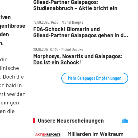
Gilead‑Partner Galapagos:
Studienabbruch – Aktie bricht ein
tiven
19.08.2020, 14:55 ‧ Michel Doepke
genfibrose
FDA‑Schock! Biomarin und
 den
Gilead‑Partner Galapagos gehen in die
Knie – die Hintergründe
n.
29.10.2019, 07:35 ‧ Michel Doepke
Morphosys, Novartis und Galapagos:
udie
Das ist ein Schock!
linische
. Doch die
Mehr Galapagos Empfehlungen
n bald in
hrt werden
 einigen
ben die
Unsere Neuerscheinungen
Alle
Neuerscheinungen
Milliarden im Weltraum