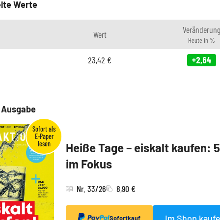
lte Werte
Veränderun
Wert
Heute in %
23,42
€
+2,64
e Ausgabe
Heiße Tage – eiskalt kaufen: 
im Fokus
Nr. 33/26
8,90 €
Im Shop kauf
Sofortkauf