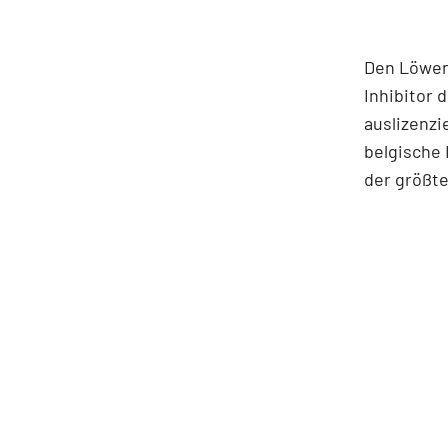
Den Löwena
Inhibitor 
auslizenzi
belgische 
der größte