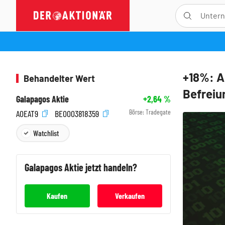
+18%: A
Behandelter Wert
Befreiu
Galapagos Aktie
+2,64
%
Börse:
Tradegate
A0EAT9
BE0003818359
Watchlist
Galapagos
Aktie jetzt handeln?
Kaufen
Verkaufen