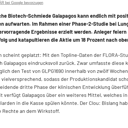
 bei Google bevorzugen
sche Biotech-Schmiede Galapagos kann endlich mit posi
en aufwarten. Im Rahmen einer Phase-2-Studie bei Lun
rvorragende Ergebnisse erzielt werden. Anleger feiern
olg und katapultieren die Aktie um 18 Prozent nach obe
 scheint geplatzt: Mit den Topline-Daten der FLORA-St
h Galapagos eindrucksvoll zurück. Zwar umfasste diese k
glich den Test von GLPG1690 innerhalb von zwölf Wochen
 vielversprechend, sodass der Produktionskandidat scho
eidende dritte Phase der klinischen Entwicklung überfü
t verfügt Galapagos über ein weiteres Mittel, welches in
liarden in die Kasse spülen könnte. Der Clou: Bislang ha
le Rechte an dem Wirkstoff.