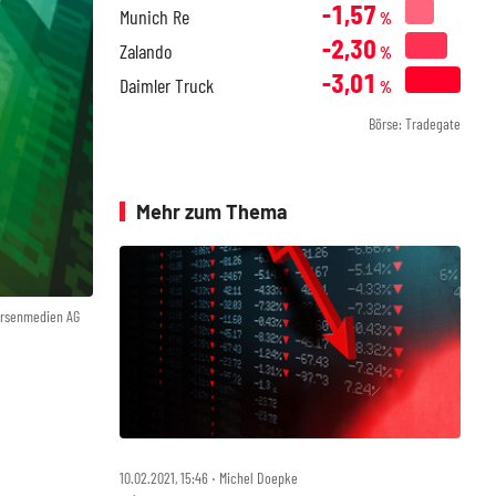
-1,57
Munich Re
%
-2,30
Zalando
%
-3,01
Daimler Truck
%
Börse: Tradegate
Mehr zum Thema
örsenmedien AG
10.02.2021, 15:46 ‧ Michel Doepke