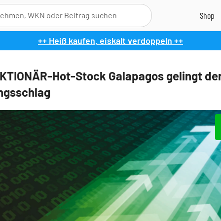
++ Heiß kaufen, eiskalt verdoppeln ++
KTIONÄR-Hot-Stock Galapagos gelingt de
ngsschlag