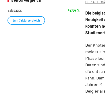
Sektorvergleich
DER AKTIONÄR
Galapagos
+2,64
%
Die belgi
Neuigkeit
Zum Sektorvergleich
konnten he
Studienerf
Der Knoten
meldet sic
Phase ledi
Daten sind
die entsch
kann. Dami
Jahren Mil
Belgier al