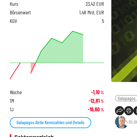
Kurs
23,42
EUR
Börsenwert
1,48 Mrd. EUR
KGV
5
Woche
-1,10
%
Galapagos
1M
-12,81
%
1J
-16,60
%
10.0
Galapagos Aktie Kennzahlen und Details