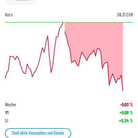
Kurs
38,31
EUR
Woche
-0,03
%
1M
+0,08
%
1J
+0,24
%
Shell Aktie Kennzahlen und Details