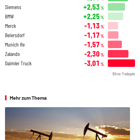
+2,53
Siemens
%
+2,25
BMW
%
-1,13
Merck
%
-1,17
Beiersdorf
%
-1,57
Munich Re
%
-2,30
Zalando
%
-3,01
Daimler Truck
%
Börse: Tradegate
Mehr zum Thema