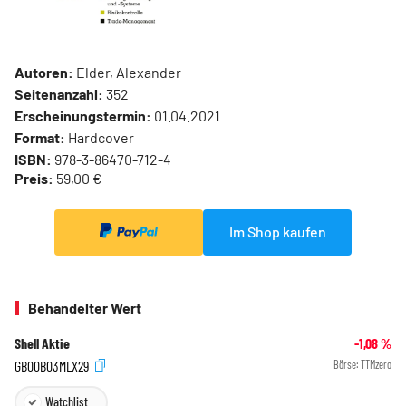
Autoren:
Elder, Alexander
Seitenanzahl:
352
Erscheinungstermin:
01.04.2021
Format:
Hardcover
ISBN:
978-3-86470-712-4
Preis:
59,00 €
Im Shop kaufen
Behandelter Wert
Shell Aktie
-1,08
%
GB00B03MLX29
Börse:
TTMzero
Watchlist