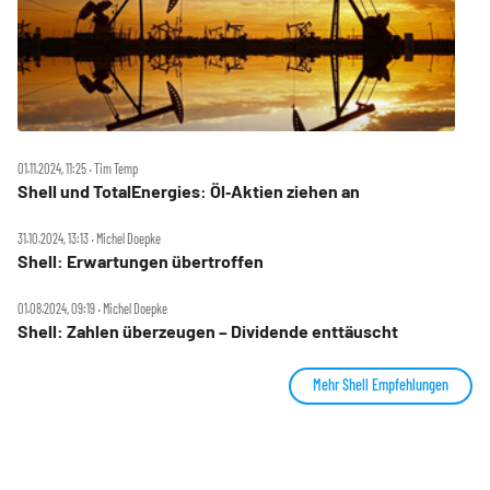
01.11.2024, 11:25 ‧ Tim Temp
Shell und TotalEnergies: Öl‑Aktien ziehen an
31.10.2024, 13:13 ‧ Michel Doepke
Shell: Erwartungen übertroffen
01.08.2024, 09:19 ‧ Michel Doepke
Shell: Zahlen überzeugen – Dividende enttäuscht
Mehr Shell Empfehlungen