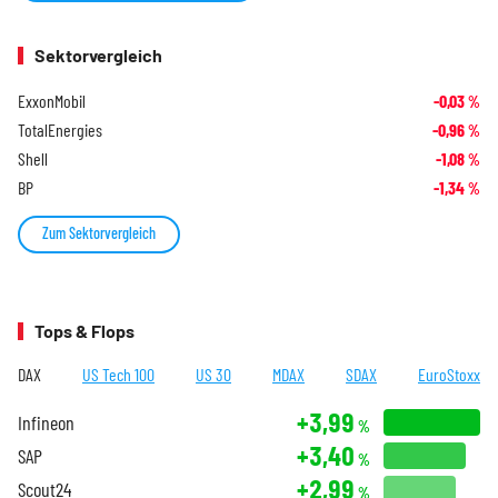
Sektorvergleich
ExxonMobil
-0,03
%
TotalEnergies
-0,96
%
Shell
-1,08
%
BP
-1,34
%
Zum Sektorvergleich
Tops & Flops
DAX
US Tech 100
US 30
MDAX
SDAX
EuroStoxx
+3,99
Infineon
%
+3,40
SAP
%
+2,99
Scout24
%