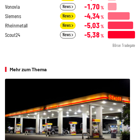
-1,70
Vonovia
News
%
-4,34
Siemens
News
%
-5,03
Rheinmetall
News
%
-5,38
Scout24
News
%
Börse: Tradegate
Mehr zum Thema