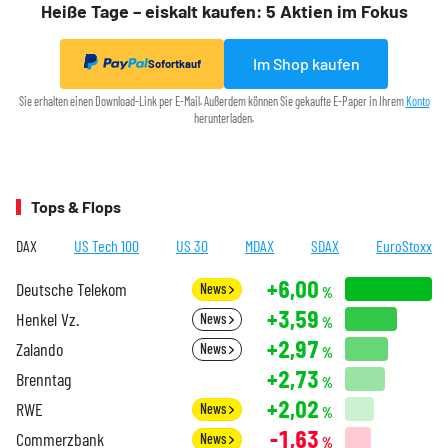
Heiße Tage – eiskalt kaufen: 5 Aktien im Fokus
Im Shop kaufen
Sofortkauf
Sie erhalten einen Download-Link per E-Mail. Außerdem können Sie gekaufte E-Paper in Ihrem
Konto
herunterladen.
Tops & Flops
DAX
US Tech 100
US 30
MDAX
SDAX
EuroStoxx
+6,00
Deutsche Telekom
News
%
+3,59
Henkel Vz.
News
%
+2,97
Zalando
News
%
+2,73
Brenntag
%
+2,02
RWE
News
%
-1,63
Commerzbank
News
%