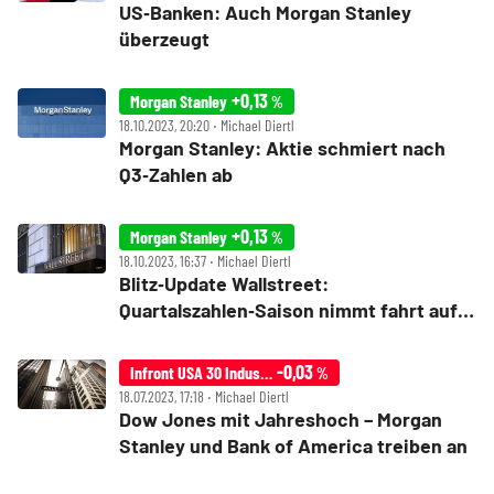
US‑Banken: Auch Morgan Stanley
überzeugt
+0,13
Morgan Stanley
%
18.10.2023, 20:20 ‧ Michael Diertl
Morgan Stanley: Aktie schmiert nach
Q3‑Zahlen ab
+0,13
Morgan Stanley
%
18.10.2023, 16:37 ‧ Michael Diertl
Blitz‑Update Wallstreet:
Quartalszahlen‑Saison nimmt fahrt auf –
Travelers und P&G legen zu, Morgan
Stanley enttäuscht
-0,03
Infront USA 30 Industrial
%
18.07.2023, 17:18 ‧ Michael Diertl
Dow Jones mit Jahreshoch – Morgan
Stanley und Bank of America treiben an