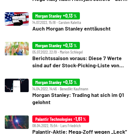
Tag an der Wall Street
+0,13
Morgan Stanley
%
14.07.2022, 15:18 ‧ Carsten Kaletta
Auch Morgan Stanley enttäuscht
+0,13
Morgan Stanley
%
05.07.2022, 22:19 ‧ Marion Schlegel
Berichtssaison voraus: Diese 7 Werte
sind auf der Stock‑Picking‑Liste von
Morgan Stanley
+0,13
Morgan Stanley
%
14.04.2022, 14:46 ‧ Benedikt Kaufmann
Morgan Stanley: Trading hat sich im Q1
gelohnt
-1,61
Palantir Technologies
%
08.04.2022, 15:54 ‧ Lars Friedrich
Palantir‑Aktie: Mega‑Zoff wegen „Leck“