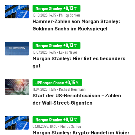
+0,13
Morgan Stanley
%
15.10.2025, 14:15 ‧ Philipp Schleu
Hammer‑Zahlen von Morgan Stanley:
Goldman Sachs im Rückspiegel
+0,13
Morgan Stanley
%
16.07.2025, 14:15 ‧ Lukas Meyer
Morgan Stanley: Hier lief es besonders
gut
+0,15
JPMorgan Chase
%
11.04.2025, 13:15 ‧ Michael Herrmann
Start der US‑Berichtssaison – Zahlen
der Wall‑Street‑Giganten
+0,13
Morgan Stanley
%
03.01.2025, 10:30 ‧ Philipp Schleu
Morgan Stanley: Krypto‑Handel im Visier