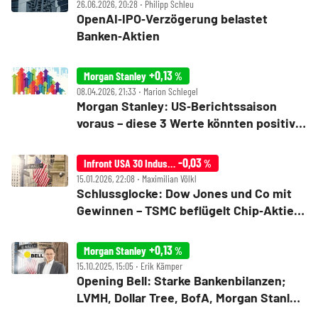
26.06.2026, 20:28 ‧ Philipp Schleu
OpenAI‑IPO‑Verzögerung belastet
Banken‑Aktien
+0,13
Morgan Stanley
%
08.04.2026, 21:33 ‧ Marion Schlegel
Morgan Stanley: US‑Berichtssaison
voraus – diese 3 Werte könnten positiv
überraschen
-0,03
Infront USA 30 Industrial
%
15.01.2026, 22:08 ‧ Maximilian Völkl
Schlussglocke: Dow Jones und Co mit
Gewinnen – TSMC beflügelt Chip‑Aktien,
Banken‑Zahlen stark
+0,13
Morgan Stanley
%
15.10.2025, 15:05 ‧ Erik Kämper
Opening Bell: Starke Bankenbilanzen;
LVMH, Dollar Tree, BofA, Morgan Stanley,
Broadcom, Robinhood, Nvidia