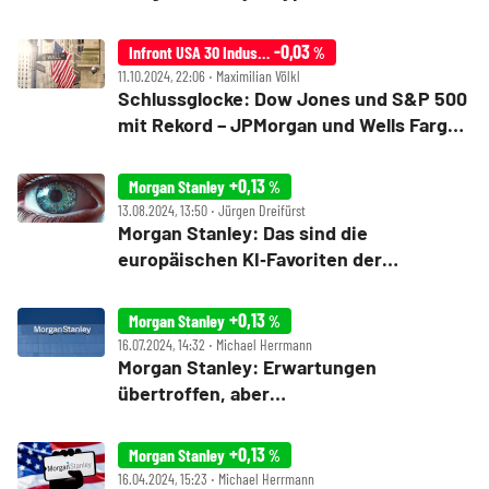
-0,03
Infront USA 30 Industrial
%
11.10.2024, 22:06 ‧ Maximilian Völkl
Schlussglocke: Dow Jones und S&P 500
mit Rekord – JPMorgan und Wells Fargo
top, Tesla enttäuscht
+0,13
Morgan Stanley
%
13.08.2024, 13:50 ‧ Jürgen Dreifürst
Morgan Stanley: Das sind die
europäischen KI‑Favoriten der
Investmentbank
+0,13
Morgan Stanley
%
16.07.2024, 14:32 ‧ Michael Herrmann
Morgan Stanley: Erwartungen
übertroffen, aber…
+0,13
Morgan Stanley
%
16.04.2024, 15:23 ‧ Michael Herrmann