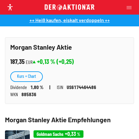
++ Heiß kaufen, eiskalt verdoppeln ++
Morgan Stanley Aktie
187,35
+0,13
% (
+0,25
)
EUR
Kurs + Chart
Dividende
1,80 %
ISIN
US6174464486
WKN
885836
Morgan Stanley Aktie Empfehlungen
+0,33
Goldman Sachs
%