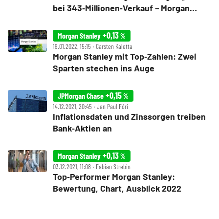
bei 343‑Millionen‑Verkauf – Morgan
Stanley im Visier
+0,13
Morgan Stanley
%
19.01.2022, 15:15 ‧ Carsten Kaletta
Morgan Stanley mit Top‑Zahlen: Zwei
Sparten stechen ins Auge
+0,15
JPMorgan Chase
%
14.12.2021, 20:45 ‧ Jan Paul Fóri
Inflationsdaten und Zinssorgen treiben
Bank‑Aktien an
+0,13
Morgan Stanley
%
03.12.2021, 11:08 ‧ Fabian Strebin
Top‑Performer Morgan Stanley:
Bewertung, Chart, Ausblick 2022