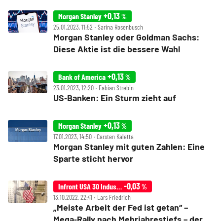
+0,13
Morgan Stanley
%
25.01.2023, 11:52 ‧ Sarina Rosenbusch
Morgan Stanley oder Goldman Sachs:
Diese Aktie ist die bessere Wahl
+0,13
Bank of America
%
23.01.2023, 12:20 ‧ Fabian Strebin
US‑Banken: Ein Sturm zieht auf
+0,13
Morgan Stanley
%
17.01.2023, 14:50 ‧ Carsten Kaletta
Morgan Stanley mit guten Zahlen: Eine
Sparte sticht hervor
-0,03
Infront USA 30 Industrial
%
13.10.2022, 22:41 ‧ Lars Friedrich
„Meiste Arbeit der Fed ist getan“ –
Mega‑Rally nach Mehrjahrestiefs – der