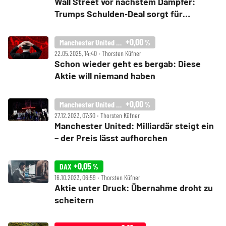
Wall Street vor nächstem Dämpfer:
Trumps Schulden‑Deal sorgt für
Nervosität
+0,00
Manchester United PLC
%
22.05.2025, 14:40 ‧ Thorsten Küfner
Schon wieder geht es bergab: Diese
Aktie will niemand haben
+0,00
Manchester United PLC
%
27.12.2023, 07:30 ‧ Thorsten Küfner
Manchester United: Milliardär steigt ein
– der Preis lässt aufhorchen
+0,05
DAX
%
16.10.2023, 06:59 ‧ Thorsten Küfner
Aktie unter Druck: Übernahme droht zu
scheitern