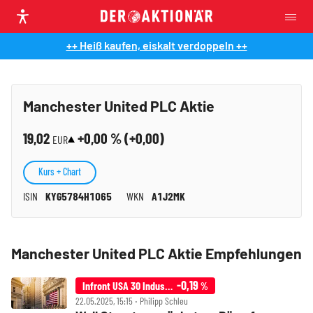
++ Heiß kaufen, eiskalt verdoppeln ++
Manchester United PLC Aktie
19,02
+0,00
% (
+0,00
)
EUR
Kurs + Chart
ISIN
KYG5784H1065
WKN
A1J2MK
Manchester United PLC Aktie Empfehlungen
-0,19
Infront USA 30 Industrial
%
22.05.2025, 15:15 ‧ Philipp Schleu