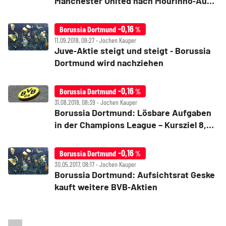
Manchester United nach Mourinho‑Aus
ein Kauf?
-0,16
Borussia Dortmund
%
11.09.2018, 08:27 ‧ Jochen Kauper
Juve‑Aktie steigt und steigt ‑ Borussia
Dortmund wird nachziehen
-0,16
Borussia Dortmund
%
31.08.2018, 08:39 ‧ Jochen Kauper
Borussia Dortmund: Lösbare Aufgaben
in der Champions League – Kursziel 8,00
Euro
-0,16
Borussia Dortmund
%
30.05.2017, 08:17 ‧ Jochen Kauper
Borussia Dortmund: Aufsichtsrat Geske
kauft weitere BVB‑Aktien