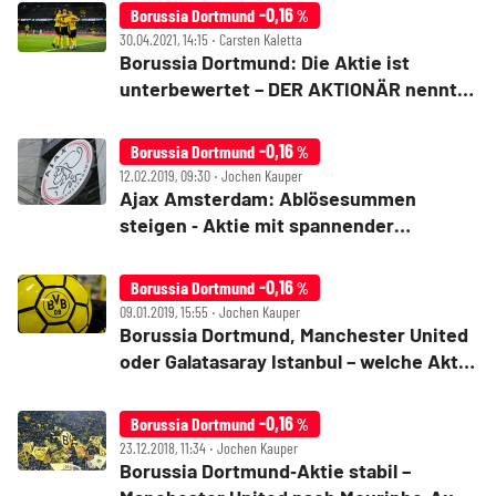
gehen steil
-0,16
Borussia Dortmund
%
30.04.2021, 14:15 ‧ Carsten Kaletta
Borussia Dortmund: Die Aktie ist
unterbewertet – DER AKTIONÄR nennt
die Gründe
-0,16
Borussia Dortmund
%
12.02.2019, 09:30 ‧ Jochen Kauper
Ajax Amsterdam: Ablösesummen
steigen ‑ Aktie mit spannender
Ausgangslage
-0,16
Borussia Dortmund
%
09.01.2019, 15:55 ‧ Jochen Kauper
Borussia Dortmund, Manchester United
oder Galatasaray Istanbul – welche Aktie
ist die bessere Wahl?
-0,16
Borussia Dortmund
%
23.12.2018, 11:34 ‧ Jochen Kauper
Borussia Dortmund‑Aktie stabil –