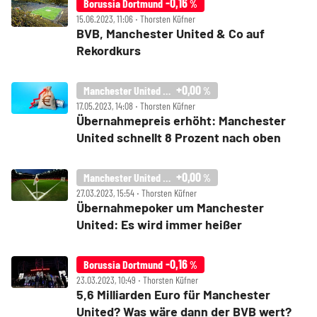
-0,16
Borussia Dortmund
%
15.06.2023, 11:06 ‧ Thorsten Küfner
BVB, Manchester United & Co auf
Rekordkurs
+0,00
Manchester United PLC
%
17.05.2023, 14:08 ‧ Thorsten Küfner
Übernahmepreis erhöht: Manchester
United schnellt 8 Prozent nach oben
+0,00
Manchester United PLC
%
27.03.2023, 15:54 ‧ Thorsten Küfner
Übernahmepoker um Manchester
United: Es wird immer heißer
-0,16
Borussia Dortmund
%
23.03.2023, 10:49 ‧ Thorsten Küfner
5,6 Milliarden Euro für Manchester
United? Was wäre dann der BVB wert?