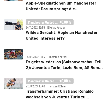
Apple‑Spekulationen um Manchester
United: Darum springt die
Teamviewer‑Aktie mit an
+0,00
Manchester United PLC
%
24.11.2022, 15:55 ‧ Nikolas Kessler
Wildes Gerücht: Apple an Manchester
United interessiert?
05.08.2022, 08:40 ‧ Thorsten Küfner
Es geht wieder los (Saisonvorschau Teil
2): Juventus Turin, Lazio Rom, AS Rom
und Manchester United – welche Aktie
ist heiß?
+0,00
Manchester United PLC
%
27.08.2021, 18:40 ‧ Thorsten Küfner
Transferhammer: Cristiano Ronaldo
wechselt von Juventus Turin zu
Manchester United – und die Aktien