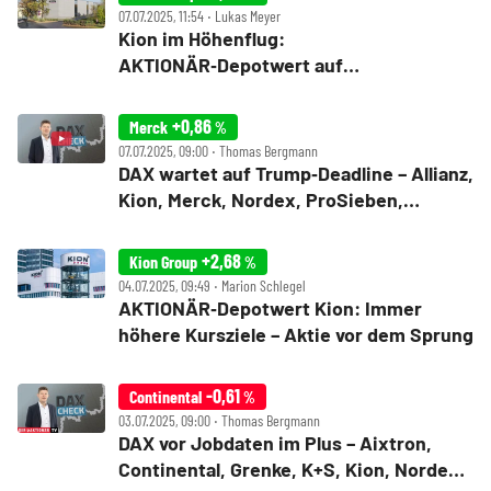
07.07.2025, 11:54 ‧ Lukas Meyer
Kion im Höhenflug:
AKTIONÄR‑Depotwert auf
3‑Jahres‑Hoch
+0,86
Merck
%
07.07.2025, 09:00 ‧ Thomas Bergmann
DAX wartet auf Trump‑Deadline – Allianz,
Kion, Merck, Nordex, ProSieben,
Siemens Health im Check
+2,68
Kion Group
%
04.07.2025, 09:49 ‧ Marion Schlegel
AKTIONÄR‑Depotwert Kion: Immer
höhere Kursziele – Aktie vor dem Sprung
-0,61
Continental
%
03.07.2025, 09:00 ‧ Thomas Bergmann
DAX vor Jobdaten im Plus – Aixtron,
Continental, Grenke, K+S, Kion, Nordex,