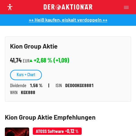
++ Heiß kaufen, eiskalt verdoppeln ++
Kion Group Aktie
41,74
+2,68
% (
+1,09
)
EUR
Kurs + Chart
Dividende
1,56 %
ISIN
DE000KGX8881
WKN
KGX888
Kion Group Aktie Empfehlungen
-0,12
ATOSS Software
%