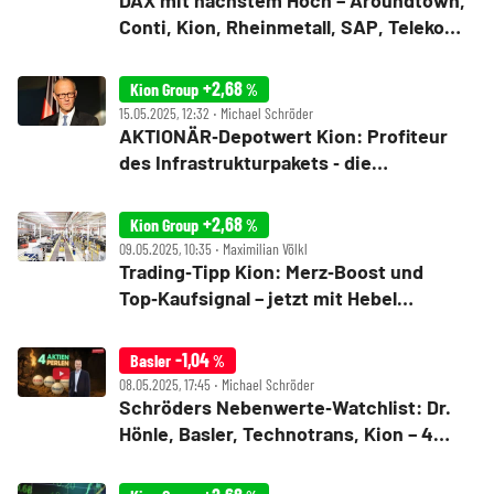
DAX mit nächstem Hoch – Aroundtown,
Conti, Kion, Rheinmetall, SAP, Telekom,
Zalando im Check
+2,68
Kion Group
%
15.05.2025, 12:32 ‧ Michael Schröder
AKTIONÄR‑Depotwert Kion: Profiteur
des Infrastrukturpakets ‑ die
Hintergründe!
+2,68
Kion Group
%
09.05.2025, 10:35 ‧ Maximilian Völkl
Trading‑Tipp Kion: Merz‑Boost und
Top‑Kaufsignal – jetzt mit Hebel
einsteigen
-1,04
Basler
%
08.05.2025, 17:45 ‧ Michael Schröder
Schröders Nebenwerte‑Watchlist: Dr.
Hönle, Basler, Technotrans, Kion – 4
kaum beachtete Perlen!