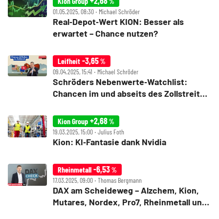
+2,68
Kion Group
%
01.05.2025, 08:30 ‧ Michael Schröder
Real‑Depot‑Wert KION: Besser als
erwartet – Chance nutzen?
-3,65
Leifheit
%
09.04.2025, 15:41 ‧ Michael Schröder
Schröders Nebenwerte‑Watchlist:
Chancen im und abseits des Zollstreits –
Kion, Wacker Neuson, Technotrans,
Leifheit
+2,68
Kion Group
%
19.03.2025, 15:00 ‧ Julius Foth
Kion: KI‑Fantasie dank Nvidia
-6,53
Rheinmetall
%
17.03.2025, 09:00 ‧ Thomas Bergmann
DAX am Scheideweg – Alzchem, Kion,
Mutares, Nordex, Pro7, Rheinmetall und
VW im Check