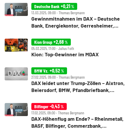
+0,21
Deutsche Bank
%
13.03.2025, 09:00 ‧ Thomas Bergmann
Gewinnmitnahmen im DAX – Deutsche
Bank, Energiekontor, Gerresheimer,
Grenke, Hannover Rück, Hugo Boss, K+S,
Kion, MLP, Rheinmetall im Check
+2,68
Kion Group
%
05.03.2025, 17:00 ‧ Julius Foth
Kion: Top‑Gewinner im MDAX
+0,52
BMW Vz.
%
27.02.2025, 09:00 ‧ Thomas Bergmann
DAX leidet unter Trump‑Zöllen – Aixtron,
Beiersdorf, BMW, Pfandbriefbank,
Hensoldt, Kion, Nordex, Scout24, Sixt,
Ströer im Check
-0,43
Bilfinger
%
17.02.2025, 09:00 ‧ Thomas Bergmann
DAX‑Höhenflug am Ende? – Rheinmetall,
BASF, Bilfinger, Commerzbank,