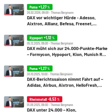
Check
+1,27
Puma
%
26.02.2026, 09:00 ‧ Thomas Bergmann
DAX vor wichtiger Hürde ‑ Adesso,
Aixtron, Allianz, Befesa, Freenet,
Hensoldt, Kion, Puma im Check
+1,12
Hypoport
%
05.12.2025, 09:00 ‧ Thomas Bergmann
DAX müht sich zur 24.000‑Punkte‑Marke
– Formycon, Hypoport, Kion, Munich Re,
Porsche SE, Renk, Schott Pharma im
Check
+1,27
Puma
%
30.10.2025, 10:00 ‧ Thomas Bergmann
DAX‑Berichtssaison nimmt Fahrt auf –
Adidas, Airbus, Aixtron, HelloFresh,
Kion, Lufthansa, Puma, Wacker Chemie
im Check
-6,53
Rheinmetall
%
01.09.2025, 09:00 ‧ Thomas Bergmann
DAX unter 24.000 – Kion,