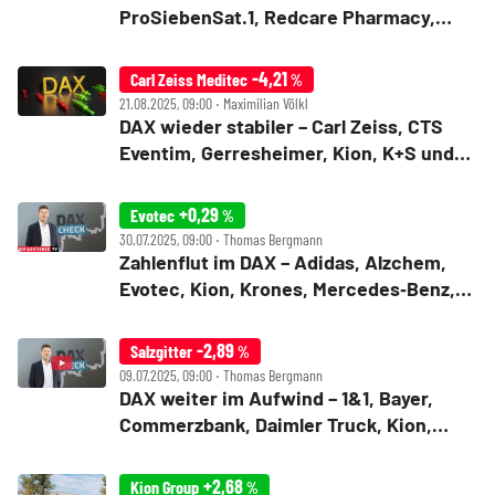
ProSiebenSat.1, Redcare Pharmacy,
Rheinmetall, TeamViewer, Thyssenkrupp
im Check
-4,21
Carl Zeiss Meditec
%
21.08.2025, 09:00 ‧ Maximilian Völkl
DAX wieder stabiler – Carl Zeiss, CTS
Eventim, Gerresheimer, Kion, K+S und
Rheinmetall im Check
+0,29
Evotec
%
30.07.2025, 09:00 ‧ Thomas Bergmann
Zahlenflut im DAX – Adidas, Alzchem,
Evotec, Kion, Krones, Mercedes‑Benz,
Porsche AG, Siemens Health, Symrise
im Check
-2,89
Salzgitter
%
09.07.2025, 09:00 ‧ Thomas Bergmann
DAX weiter im Aufwind – 1&1, Bayer,
Commerzbank, Daimler Truck, Kion,
Porsche AG, Salzgitter, Secunet im
Check
+2,68
Kion Group
%