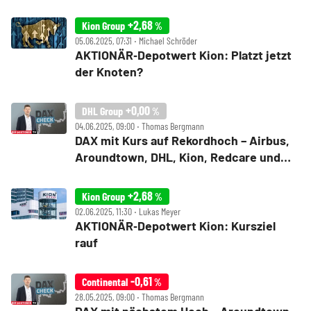
Redcare Pharmacy, Sartorius im Check
+2,68
Kion Group
%
05.06.2025, 07:31 ‧ Michael Schröder
AKTIONÄR‑Depotwert Kion: Platzt jetzt
der Knoten?
+0,00
DHL Group
%
04.06.2025, 09:00 ‧ Thomas Bergmann
DAX mit Kurs auf Rekordhoch – Airbus,
Aroundtown, DHL, Kion, Redcare und
SFC im Check
+2,68
Kion Group
%
02.06.2025, 11:30 ‧ Lukas Meyer
AKTIONÄR‑Depotwert Kion: Kursziel
rauf
-0,61
Continental
%
28.05.2025, 09:00 ‧ Thomas Bergmann