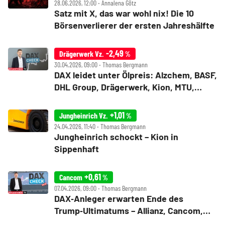
28.06.2026, 12:00 ‧ Annalena Götz
Satz mit X, das war wohl nix! Die 10
Börsenverlierer der ersten Jahreshälfte
-2,49
Drägerwerk Vz.
%
30.04.2026, 09:00 ‧ Thomas Bergmann
DAX leidet unter Ölpreis: Alzchem, BASF,
DHL Group, Drägerwerk, Kion, MTU,
Nemetschek und Puma im Check
+1,01
Jungheinrich Vz.
%
24.04.2026, 11:40 ‧ Thomas Bergmann
Jungheinrich schockt – Kion in
Sippenhaft
+0,61
Cancom
%
07.04.2026, 09:00 ‧ Thomas Bergmann
DAX‑Anleger erwarten Ende des
Trump‑Ultimatums – Allianz, Cancom,
Kion, MTU, Nemetschek und Sixt im