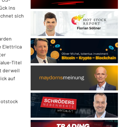
ück ins
chnet sich
iarden
 Elettrica
ter
alue-Titel
t derweil
ick auf
Hotstock