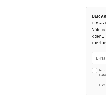
DER AK
Die AKT
Videos 
oder Ei
rund um
Ich 
Date
Hier