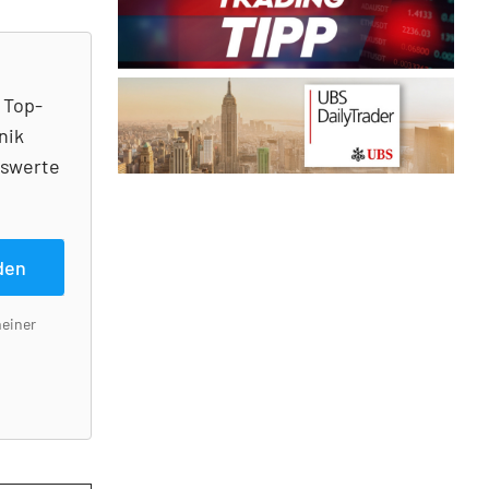
 Top-
nik
nswerte
den
meiner