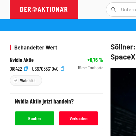
Söllner:
Behandelter Wert
SpaceX:
Nvidia Aktie
+0,76
%
Börse:
Tradegate
918422
US67066G1040
Watchlist
Nvidia
Aktie jetzt handeln?
Kaufen
Verkaufen