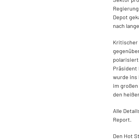
Regierung,
Depot gek
nach lang
Kritischer
gegenüber 
polarisier
Präsident 
wurde ins
im großen 
den heiße
Alle Detai
Report.
Den Hot S