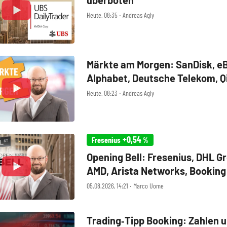
Heute, 08:35 ‧ Andreas Agly
Märkte am Morgen: SanDisk, eB
Alphabet, Deutsche Telekom, Q
Heute, 08:23 ‧ Andreas Agly
+0,54
Fresenius
%
Opening Bell: Fresenius, DHL G
AMD, Arista Networks, Booking
Walt Disney, Eli Lilly, Uber
05.08.2026, 14:21 ‧ Marco Uome
Trading‑Tipp Booking: Zahlen 