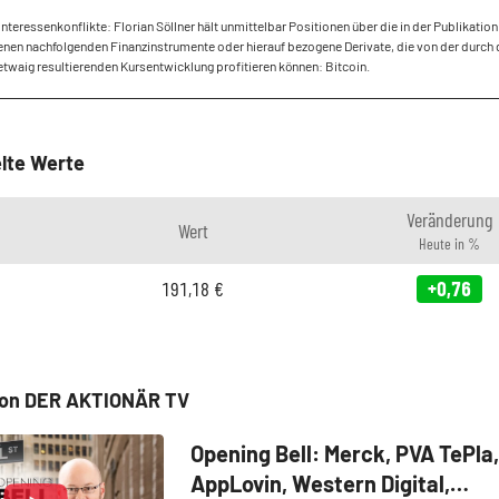
Interessenkonflikte: Florian Söllner hält unmittelbar Positionen über die in der Publikation
en nachfolgenden Finanzinstrumente oder hierauf bezogene Derivate, die von der durch 
etwaig resultierenden Kursentwicklung profitieren können: Bitcoin.
lte Werte
Veränderung
Wert
Heute in %
191,18
€
+0,76
von DER AKTIONÄR TV
Opening Bell: Merck, PVA TePla,
AppLovin, Western Digital,