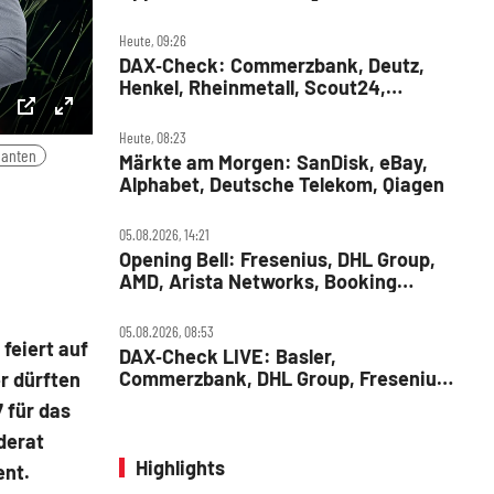
MercadoLibre, Albemarle
Heute, 09:26
DAX‑Check: Commerzbank, Deutz,
Henkel, Rheinmetall, Scout24,
Siemens, SUSS MicroTec, United
Internet
ettings
PIP
Enter
Heute, 08:23
uanten
Märkte am Morgen: SanDisk, eBay,
fullscreen
Alphabet, Deutsche Telekom, Qiagen
05.08.2026, 14:21
Opening Bell: Fresenius, DHL Group,
AMD, Arista Networks, Booking
Holdings, Walt Disney, Eli Lilly, Uber
05.08.2026, 08:53
feiert auf
DAX‑Check LIVE: Basler,
Commerzbank, DHL Group, Fresenius,
r dürften
Infineon, Vonovia im Fokus
7 für das
derat
Highlights
ent.