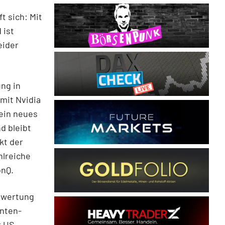
t sich: Mit
 ist
eider
ung in
mit Nvidia
 ein neues
d bleibt
kt der
hlreiche
onQ.
ewertung
anten-
r US-