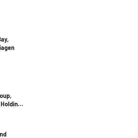
ay,
iagen
roup,
 Holdings,
und