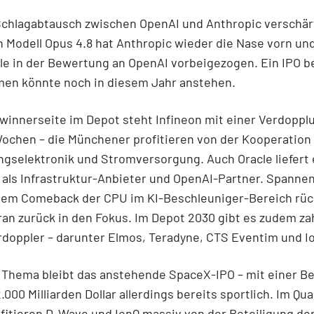
chlagabtausch zwischen OpenAI und Anthropic verschärf
Modell Opus 4.8 hat Anthropic wieder die Nase vorn und
le in der Bewertung an OpenAI vorbeigezogen. Ein IPO b
en könnte noch in diesem Jahr anstehen.
winnerseite im Depot steht Infineon mit einer Verdoppl
chen – die Münchener profitieren von der Kooperation 
ngselektronik und Stromversorgung. Auch Oracle liefert
 als Infrastruktur-Anbieter und OpenAI-Partner. Spannen
 dem Comeback der CPU im KI-Beschleuniger-Bereich rüc
an zurück in den Fokus. Im Depot 2030 gibt es zudem za
rdoppler – darunter Elmos, Teradyne, CTS Eventim und I
 Thema bleibt das anstehende SpaceX-IPO – mit einer B
.000 Milliarden Dollar allerdings bereits sportlich. Im Qu
fitieren D-Wave und IonQ massiv von der Beteiligung de