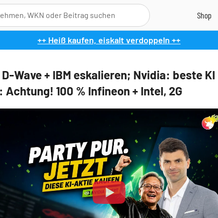
++ Heiß kaufen, eiskalt verdoppeln ++
 D-Wave + IBM eskalieren; Nvidia: beste KI 
 Achtung! 100 % Infineon + Intel, 2G
Play