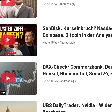
MercadoLibre, Albemarle
Heute, 14:57 ‧ Andreas Agly
SanDisk: Kurseinbruch? Nasdaq
Coinbase, Bitcoin in der Analys
Heute, 10:58 ‧ Andreas Agly
DAX‑Check: Commerzbank, Deu
Henkel, Rheinmetall, Scout24,
SUSS MicroTec, United Interne
Heute, 09:26 ‧ Andreas Agly
UBS DailyTrader: Nvidia ‑ Wide
überboten