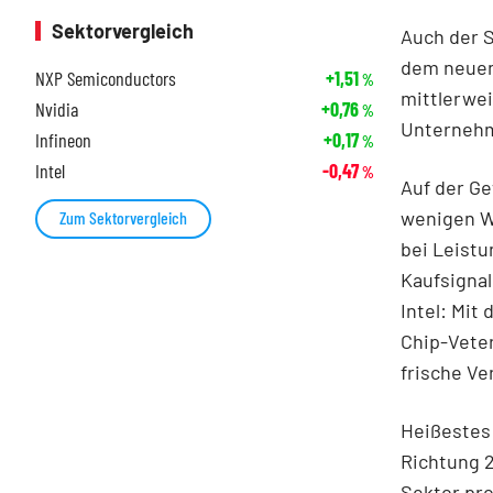
Sektorvergleich
Auch der S
dem neuen 
NXP Semiconductors
+1,51
%
mittlerwei
Nvidia
+0,76
%
Unternehm
Infineon
+0,17
%
Intel
-0,47
%
Auf der Ge
wenigen Wo
Zum Sektorvergleich
bei Leistu
Kaufsignal
Intel: Mit
Chip-Veter
frische Ve
Heißestes
Richtung 2
Sektor pro