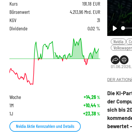
Kurs
191,18
EUR
Börsenwert
4.213,96 Mrd. EUR
KGV
31
Dividende
0,02 %
Play
Nvidia
C
Volkswage
01.06.2026,
DER AKTIONÄR
Die KI-Par
Woche
+14,26
%
der Compu
1M
+10,44
%
sich bis 2
1J
+23,38
%
kommende 
bewertet –
Nvidia Aktie Kennzahlen und Details