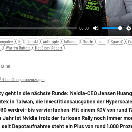
00:00
Mute
S
omputex
KI
OpenAI
Anthropic
Infineon
Oracle
Intel
SpaceX
Q
n
Warren Buffett
Hot Stock Report
 13:06
 bei Google bevorzugen
ty geht in die nächste Runde: Nvidia-CEO Jensen Huang 
tex in Taiwan, die Investitionsausgaben der Hyperscale
030 verdrei- bis vervierfachen. Mit einem KGV von rund 1
Jahr ist Nvidia trotz der furiosen Rally noch immer mo
 seit Depotaufnahme steht ein Plus von rund 1.000 Proz