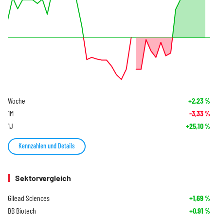
Woche
+2,23
%
1M
-3,33
%
1J
+25,10
%
Kennzahlen und Details
Sektorvergleich
Gilead Sciences
+1,69
%
BB Biotech
+0,91
%