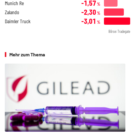
-1,57
Munich Re
%
-2,30
Zalando
%
-3,01
Daimler Truck
%
Börse: Tradegate
Mehr zum Thema