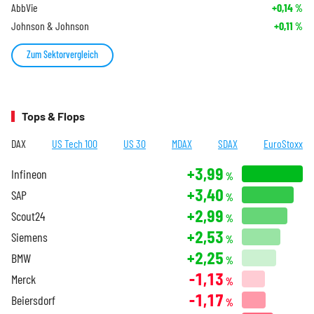
AbbVie
+0,14
%
Johnson & Johnson
+0,11
%
Zum Sektorvergleich
Tops & Flops
DAX
US Tech 100
US 30
MDAX
SDAX
EuroStoxx
+3,99
Infineon
%
+3,40
SAP
%
+2,99
Scout24
%
+2,53
Siemens
%
+2,25
BMW
%
-1,13
Merck
%
-1,17
Beiersdorf
%