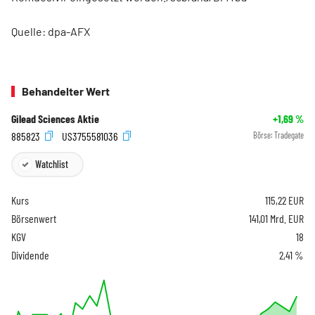
Quelle: dpa-AFX
Behandelter Wert
Gilead Sciences Aktie
+1,69
%
885823
US3755581036
Börse:
Tradegate
Watchlist
Kurs
115,22
EUR
Börsenwert
141,01 Mrd. EUR
KGV
18
Dividende
2,41 %