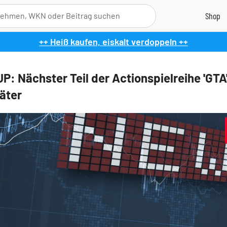
++ Heiß kaufen, eiskalt verdoppeln ++
: Nächster Teil der Actionspielreihe 'GT
äter