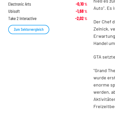
hieß es zu
Electronic Arts
-0,10
%
Auto". Es i
Ubisoft
-1,68
%
Take 2 Interactive
-2,02
%
Der Chef d
Zelnick, v
Zum Sektorvergleich
Erwartunge
Handel um
GTA setzt
"Grand The
wurde erst
enorme spi
werden, a
Aktivitäte
Freizeitb