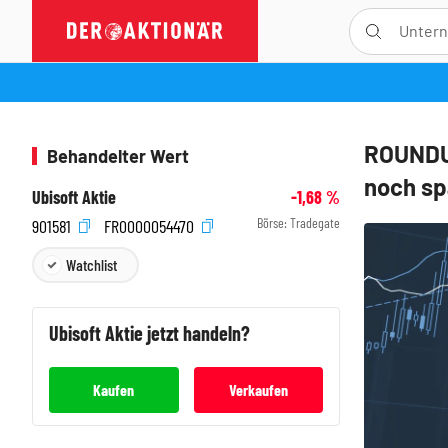
ROUNDUP
Behandelter Wert
noch sp
Ubisoft Aktie
-1,68
%
Börse:
Tradegate
901581
FR0000054470
Watchlist
Ubisoft
Aktie jetzt handeln?
Kaufen
Verkaufen