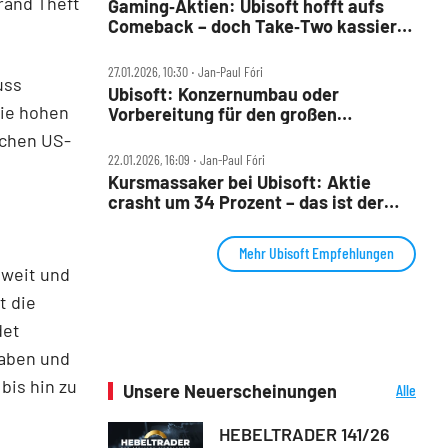
Grand Theft
Gaming‑Aktien: Ubisoft hofft aufs
Comeback – doch Take‑Two kassiert
ab
27.01.2026, 10:30 ‧ Jan-Paul Fóri
uss
Ubisoft: Konzernumbau oder
die hohen
Vorbereitung für den großen
Ausverkauf?
ichen US-
22.01.2026, 16:09 ‧ Jan-Paul Fóri
Kursmassaker bei Ubisoft: Aktie
crasht um 34 Prozent – das ist der
Grund
Mehr Ubisoft Empfehlungen
tweit und
t die
det
gaben und
bis hin zu
Unsere Neuerscheinungen
Alle
Neuerscheinungen
HEBELTRADER 141/26