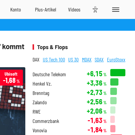
A' kommt
Tops & Flops
DAX
US Tech 100
US 30
MDAX
SDAX
EuroStoxx
+6,15
Ubisoft
Deutsche Telekom
%
-1,68
+3,36
%
Henkel Vz.
%
+2,73
Brenntag
%
+2,56
Zalando
%
+2,06
RWE
%
-1,63
Commerzbank
%
-1,84
Vonovia
%