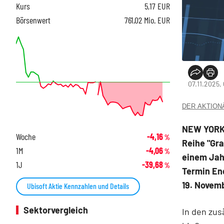
Kurs
5,17
EUR
Börsenwert
761,02 Mio. EUR
07.11.2025,
DER AKTIONÄR
NEW YORK 
Woche
-4,16
%
Reihe "Gr
1M
-4,06
%
einem Jahr
1J
-39,68
%
Termin End
19. Novem
Ubisoft Aktie Kennzahlen und Details
Sektorvergleich
In den zus