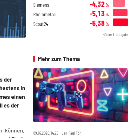
-4,32
Siemens
%
-5,13
Rheinmetall
%
-5,38
Scout24
%
Börse: Tradegate
Mehr zum Thema
s der
hestens in
ames einen
l es der
en können,
09.07.2026, 14:25 ‧ Jan-Paul Fóri