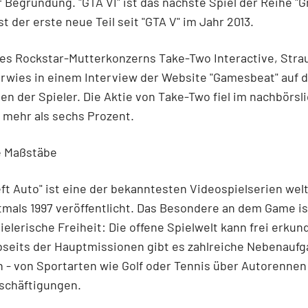
r Begründung. "GTA VI" ist das nächste Spiel der Reihe "
st der erste neue Teil seit "GTA V" im Jahr 2013.
es Rockstar-Mutterkonzerns Take-Two Interactive, Stra
erwies in einem Interview der Website "Gamesbeat" auf 
n der Spieler. Die Aktie von Take-Two fiel im nachbörsl
 mehr als sechs Prozent.
e Maßstäbe
ft Auto" ist eine der bekanntesten Videospielserien wel
mals 1997 veröffentlicht. Das Besondere an dem Game is
elerische Freiheit: Die offene Spielwelt kann frei erkun
bseits der Hauptmissionen gibt es zahlreiche Nebenauf
n - von Sportarten wie Golf oder Tennis über Autorennen 
eschäftigungen.