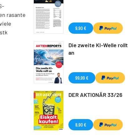
S-
men rasante
viele
9,90 €
stk
Die zweite KI-Welle rollt
an
99,99 €
DER AKTIONÄR 33/26
8,90 €