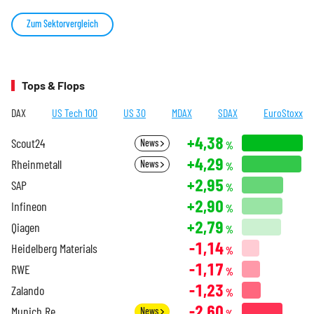
Zum Sektorvergleich
Tops & Flops
DAX
US Tech 100
US 30
MDAX
SDAX
EuroStoxx
+4,38
Scout24
News
%
+4,29
Rheinmetall
News
%
+2,95
SAP
%
+2,90
Infineon
%
+2,79
Qiagen
%
-1,14
Heidelberg Materials
%
-1,17
RWE
%
-1,23
Zalando
%
-2,60
Munich Re
News
%