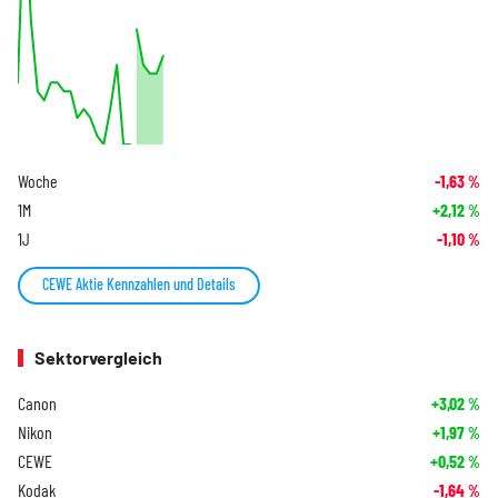
Woche
-1,63
%
1M
+2,12
%
1J
-1,10
%
CEWE Aktie Kennzahlen und Details
Sektorvergleich
Canon
+3,02
%
Nikon
+1,97
%
CEWE
+0,52
%
Kodak
-1,64
%