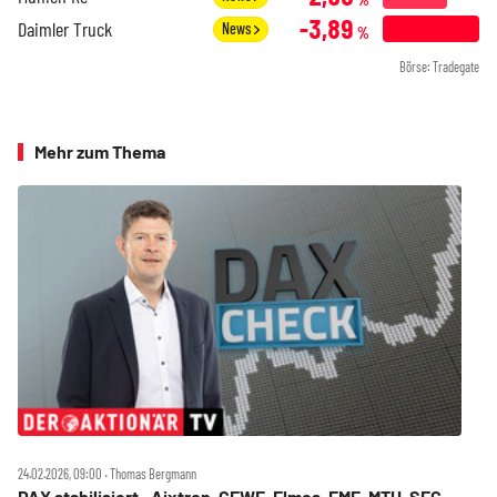
-3,89
Daimler Truck
News
%
Börse: Tradegate
Mehr zum Thema
24.02.2026, 09:00 ‧ Thomas Bergmann
DAX stabilisiert ‑ Aixtron, CEWE, Elmos, FME, MTU, SFC