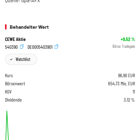
Quelle: dpa-AFX
Behandelter Wert
CEWE Aktie
+0,52
%
540390
DE0005403901
Börse:
Tradegate
Watchlist
Kurs
96,90
EUR
Börsenwert
654,73 Mio. EUR
KGV
11
Dividende
3,12 %