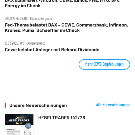
Energy im Check
26.08.2025, 09:00 ‧ Thomas Bergmann
Fed‑Thema belastet DAX – CEWE, Commerzbank, Infineon,
Krones, Puma, Schaeffler im Check
18.03.2025, 10:51 ‧ Annalena Götz
Cewe belohnt Anleger mit Rekord‑Dividende
Mehr CEWE Empfehlungen
Unsere Neuerscheinungen
Alle Neuerscheinungen
HEBELTRADER 142/26