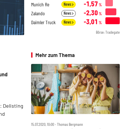
-1,57
Munich Re
News
%
-2,30
Zalando
News
%
-3,01
Daimler Truck
News
%
Börse: Tradegate
Mehr zum Thema
 und
 Delisting
und
15.07.2020, 10:00 ‧ Thomas Bergmann