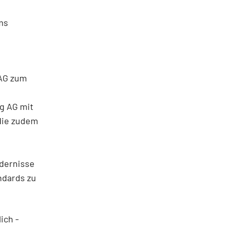
ms
 AG zum
ng AG mit
 die zudem
rdernisse
ndards zu
ich -