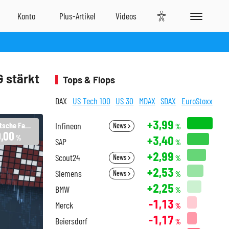
 stärkt
Tops & Flops
DAX
US Tech 100
US 30
MDAX
SDAX
EuroStoxx
+3,99
DFV Deutsche Familienversicherung
Infineon
News
%
,00
+3,40
%
SAP
%
+2,99
Scout24
News
%
+2,53
Siemens
News
%
+2,25
BMW
%
-1,13
Merck
%
-1,17
Beiersdorf
%