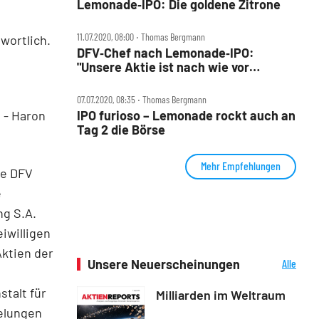
Lemonade‑IPO: Die goldene Zitrone
11.07.2020, 08:00 ‧ Thomas Bergmann
wortlich.
DFV‑Chef nach Lemonade‑IPO:
"Unsere Aktie ist nach wie vor
erheblich unterbewertet"
07.07.2020, 08:35 ‧ Thomas Bergmann
 - Haron
IPO furioso – Lemonade rockt auch an
Tag 2 die Börse
Mehr Empfehlungen
ie DFV
e
ng S.A.
iwilligen
Aktien der
Unsere Neuerscheinungen
Alle
Neuerscheinungen
stalt für
Milliarden im Weltraum
gelungen