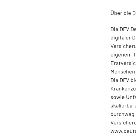
Über die 
Die DFV D
digitaler 
Versicher
eigenen I
Erstversi
Menschen w
Die DFV bi
Krankenzu
sowie Unf
skalierbar
durchweg 
Versicher
www.deuts