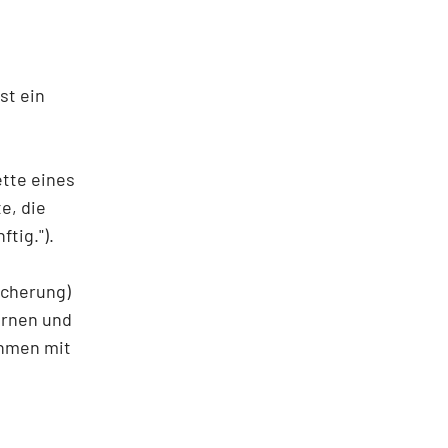
st ein
tte eines
e, die
tig.").
icherung)
ernen und
ehmen mit