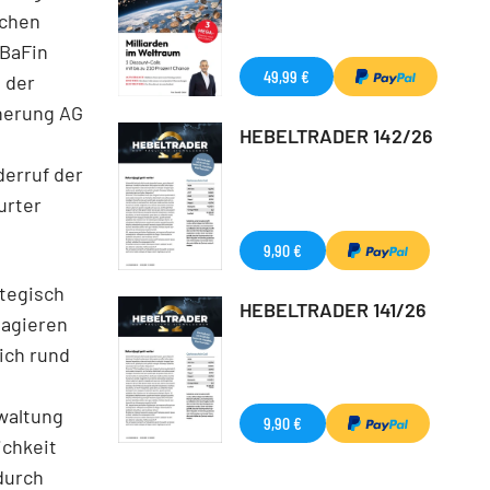
ichen
 BaFin
49,99 €
 der
herung AG
HEBELTRADER 142/26
derruf der
urter
9,90 €
tegisch
HEBELTRADER 141/26
 agieren
ich rund
rwaltung
9,90 €
ichkeit
durch