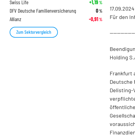
Swiss Life
+1,19
%
17.09.2024
DFV Deutsche Familienversicherung
0
%
Für den In
Allianz
-0,91
%
Zum Sektorvergleich
-------------
Beendigung
Holding S.
Frankfurt 
Deutsche F
Delisting-
verpflicht
öffentlich
Gesellscha
voraussich
Finanzdien