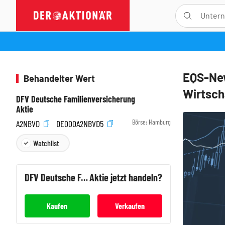
EQS-New
Behandelter Wert
Wirtscha
DFV Deutsche Familienversicherung
Aktie
Börse:
Hamburg
A2NBVD
DE000A2NBVD5
Watchlist
DFV Deutsche Familienversicherung
Aktie jetzt handeln?
Kaufen
Verkaufen