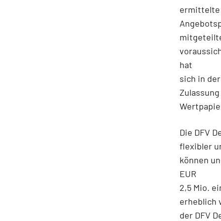
ermittelte
Angebotsp
mitgeteilt
voraussic
hat
sich in de
Zulassung 
Wertpapie
Die DFV D
flexibler 
können und
EUR
2,5 Mio. e
erheblich 
der DFV De