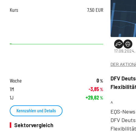
Kurs
7,50
EUR
17.09.2024,
DER AKTIONÄR
DFV Deuts
Woche
0
%
Flexibilitä
1M
-3,85
%
1J
+29,62
%
^
Kennzahlen und Details
EQS-News: 
DFV Deutsc
Sektorvergleich
Flexibilitä