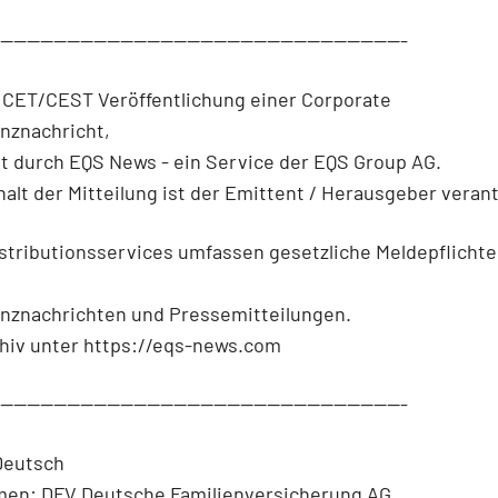
--------------------------------------------------------------
 CET/CEST Veröffentlichung einer Corporate
nznachricht,
t durch EQS News - ein Service der EQS Group AG.
halt der Mitteilung ist der Emittent / Herausgeber verant
stributionsservices umfassen gesetzliche Meldepflichte
nznachrichten und Pressemitteilungen.
hiv unter https://eqs-news.com
--------------------------------------------------------------
Deutsch
en: DFV Deutsche Familienversicherung AG