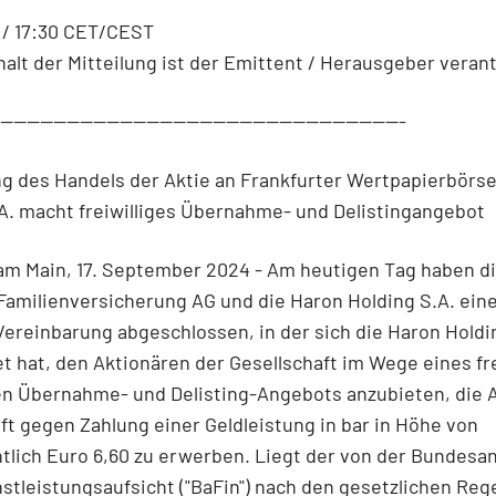
 / 17:30 CET/CEST
halt der Mitteilung ist der Emittent / Herausgeber verant
--------------------------------------------------------------
 des Handels der Aktie an Frankfurter Wertpapierbörse
A. macht freiwilliges Übernahme- und Delistingangebot
am Main, 17. September 2024 - Am heutigen Tag haben d
amilienversicherung AG und die Haron Holding S.A. ein
Vereinbarung abgeschlossen, in der sich die Haron Holdi
et hat, den Aktionären der Gesellschaft im Wege eines fre
en Übernahme- und Delisting-Angebots anzubieten, die 
ft gegen Zahlung einer Geldleistung in bar in Höhe von
tlich Euro 6,60 zu erwerben. Liegt der von der Bundesan
stleistungsaufsicht ("BaFin") nach den gesetzlichen Re