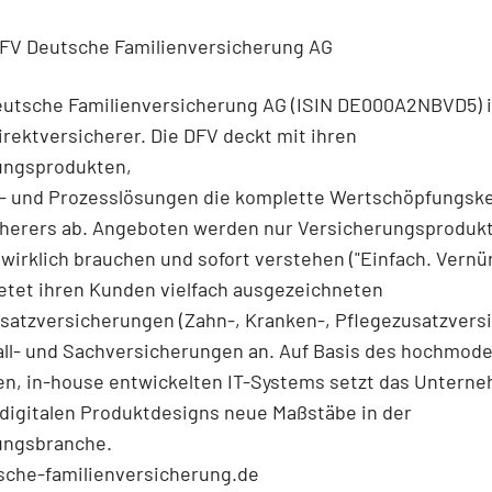
DFV Deutsche Familienversicherung AG
eutsche Familienversicherung AG (ISIN DE000A2NBVD5) i
Direktversicherer. Die DFV deckt mit ihren
ungsprodukten,
T- und Prozesslösungen die komplette Wertschöpfungske
cherers ab. Angeboten werden nur Versicherungsprodukt
irklich brauchen und sofort verstehen ("Einfach. Vernünf
etet ihren Kunden vielfach ausgezeichneten
satzversicherungen (Zahn-, Kranken-, Pflegezusatzvers
all- und Sachversicherungen an. Auf Basis des hochmod
en, in-house entwickelten IT-Systems setzt das Untern
digitalen Produktdesigns neue Maßstäbe in der
ungsbranche.
che-familienversicherung.de