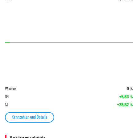
Woche
0
%
1M
+5,63
%
1J
+29,62
%
Kennzahlen und Details
Sektorvergleich