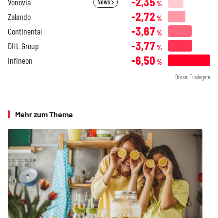
-2,35
Vonovia
News
%
-2,72
Zalando
%
-3,67
Continental
%
-3,77
DHL Group
%
-6,50
Infineon
%
Börse: Tradegate
Mehr zum Thema