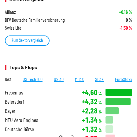
Allianz
+0,16
%
DFV Deutsche Familienversicherung
0
%
Swiss Life
-1,50
%
Zum Sektorvergleich
Tops & Flops
DAX
US Tech 100
US 30
MDAX
SDAX
EuroStoxx
+4,60
Fresenius
%
+4,32
Beiersdorf
%
+2,28
Bayer
%
+1,34
MTU Aero Engines
%
+1,32
Deutsche Börse
%