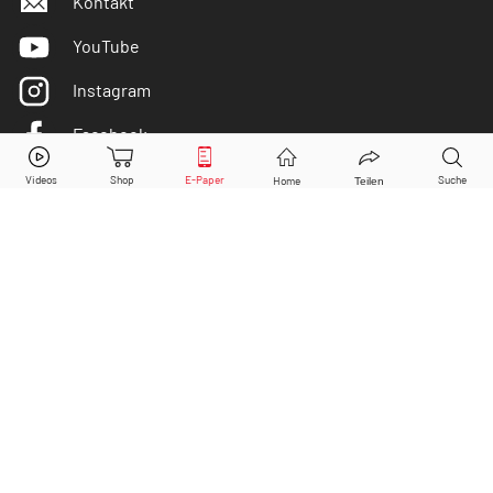
Kontakt
YouTube
Instagram
Facebook
DFV Deutsche Familienversicherung
Aktie jetzt handeln?
Twitter
Kaufen
Verkaufen
DER AKTIONÄR ist IVW-geprüft
© Copyright 2026 Börsenmedien AG. Alle Rechte