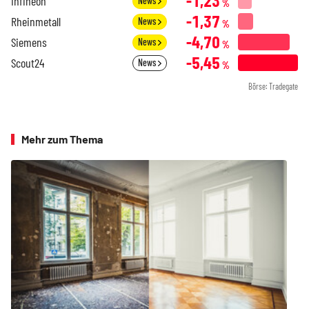
-1,23
Infineon
News
%
-1,37
Rheinmetall
News
%
-4,70
Siemens
News
%
-5,45
Scout24
News
%
Börse: Tradegate
Mehr zum Thema