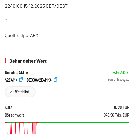
2246100 15.12.2025 CET/CEST
°
Quelle: dpa-AFX
Behandelter Wert
Noratis Aktie
+34,38
%
A2E4MK
DE000A2E4MK4
Börse:
Tradegate
Watchlist
Kurs
0,129
EUR
Börsenwert
949,96 Tds. EUR