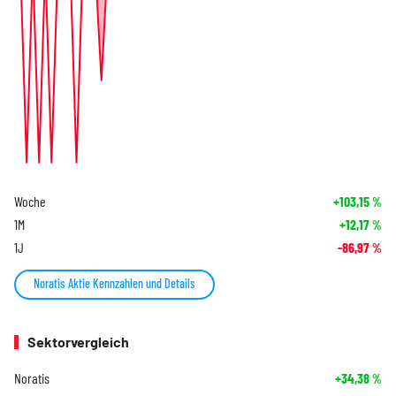
Woche
+103,15
%
1M
+12,17
%
1J
-86,97
%
Noratis Aktie Kennzahlen und Details
Sektorvergleich
Noratis
+34,38
%