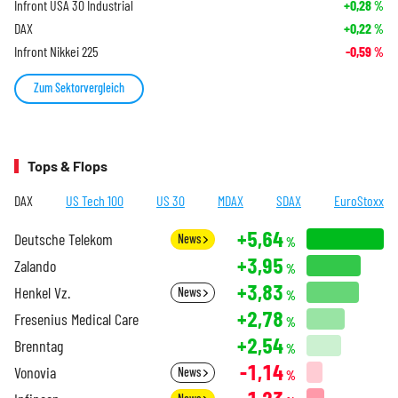
Infront USA 30 Industrial
+0,28
%
DAX
+0,22
%
Infront Nikkei 225
-0,59
%
Zum Sektorvergleich
Tops & Flops
DAX
US Tech 100
US 30
MDAX
SDAX
EuroStoxx
+5,64
Deutsche Telekom
News
%
+3,95
Zalando
%
+3,83
Henkel Vz.
News
%
+2,78
Fresenius Medical Care
%
+2,54
Brenntag
%
-1,14
Vonovia
News
%