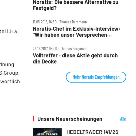
Noratis: Die bessere Alternative zu
Festgeld?
11.05.2018, 16:30 ‧ Thomas Bergmann
Noratis‑Chef im Exklusiv‑Interview:
l i.H.v.
"Wir haben unser Versprechen
gehalten"
23.12.2017, 08:00 ‧ Thomas Bergmann
Volltreffer ‑ diese Aktie geht durch
die Decke
rdnung
QS Group.
Mehr Noratis Empfehlungen
wortlich.
Unsere Neuerscheinungen
Alle
Neuerscheinungen
HEBELTRADER 141/26