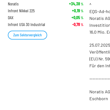
Noratis
+34,38
^
%
Infront Nikkei 225
+0,19
EQS-Ad-hoc
%
DAX
+0,05
Noratis A
%
Infront USA 30 Industrial
-0,78
Investitio
%
16,0 Mio. 
Zum Sektorvergleich
25.07.202
Veröffentl
(EU) Nr. 5
Für den In
-------------
Noratis A
Eschborn