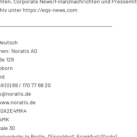
chten, Corporate News/Finanznachrichten und Pressemit
hiv unter https://eqs-news.com
--------------------------------------------------------------
Deutsch
en: Noratis AG
ße 129
hborn
nd
9 (0) 69 / 170 77 68 20
fo@noratis.de
www.noratis.de
000A2E4MK4
4MK
cale 30
eiverkehr in Berlin, Düsseldorf, Frankfurt (Scale),