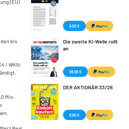
nung (EU)
9,90 €
rden bis
Die zweite KI-Welle rollt
an
MK4 / WKN:
99,99 €
ändigt,
DER AKTIONÄR 33/26
,0 Mio.
e
gen.
8,90 €
 Merz Real