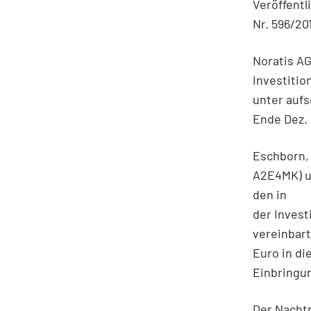
Veröffentl
Nr. 596/20
Noratis A
Investiti
unter aufs
Ende Dez. 
Eschborn, 
A2E4MK) u
den in
der Invest
vereinbart
Euro in di
Einbringu
Der Nachtr