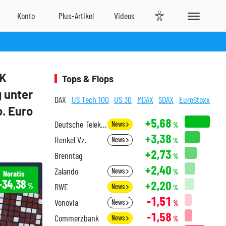
RK
Tops & Flops
 unter
DAX
US Tech 100
US 30
MDAX
SDAX
EuroStoxx
o. Euro
+5,68
Deutsche Telekom
News
%
+3,38
Henkel Vz.
News
%
+2,73
Brenntag
%
+2,40
Zalando
News
%
Noratis
+34,38
+2,20
RWE
%
News
%
-1,51
Vonovia
News
%
-1,58
Commerzbank
News
%