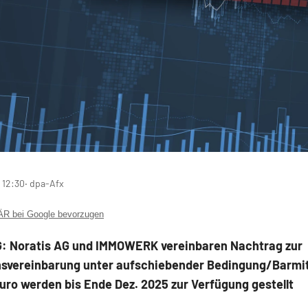
 12:30
‧ dpa-Afx
 bei Google bevorzugen
G: Noratis AG und IMMOWERK vereinbaren Nachtrag zur
nsvereinbarung unter aufschiebender Bedingung/Barmitte
Euro werden bis Ende Dez. 2025 zur Verfügung gestellt