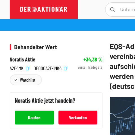
EQS-Adh
Behandelter Wert
vereinb
Noratis Aktie
+34,38
%
aufschi
Börse:
Tradegate
A2E4MK
DE000A2E4MK4
werden 
Watchlist
(deutsc
Noratis
Aktie jetzt handeln?
Kaufen
Verkaufen