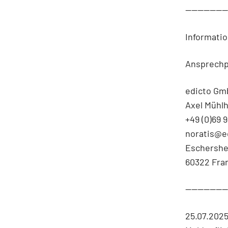
-------------
Informatio
Ansprechpa
edicto G
Axel Mühl
+49 (0)69 
noratis@e
Eschershe
60322 Fra
-------------
25.07.202