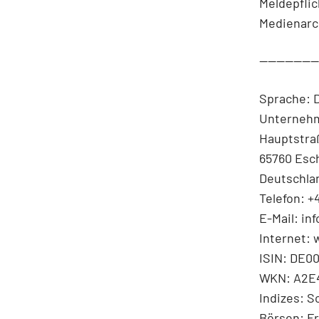
Meldepfli
Medienarc
-------------
Sprache: 
Unternehm
Hauptstra
65760 Esc
Deutschla
Telefon: +4
E-Mail: in
Internet: 
ISIN: DE
WKN: A2E
Indizes: S
Börsen: Fr