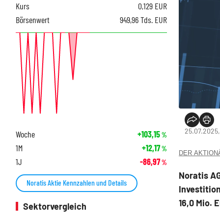
Kurs
0,129
EUR
Börsenwert
949,96 Tds. EUR
25.07.2025,
Woche
+103,15
%
1M
+12,17
%
DER AKTIONÄR
1J
-86,97
%
Noratis A
Noratis Aktie Kennzahlen und Details
Investitio
16,0 Mio. 
Sektorvergleich