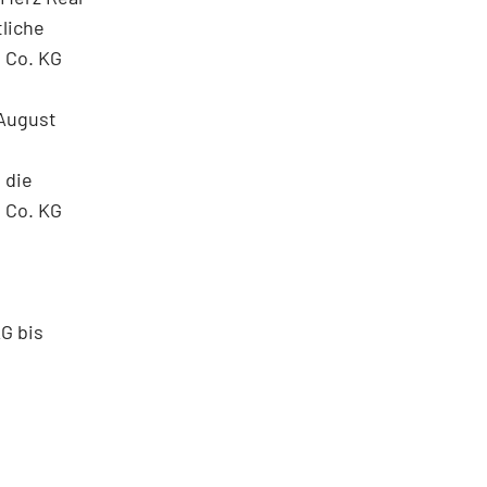
liche
 Co. KG
 August
 die
 Co. KG
G bis