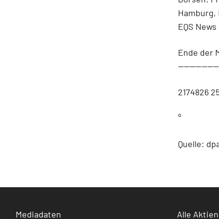
Hamburg, 
EQS News 
Ende der 
-------------
2174826 2
°
Quelle: dp
Mediadaten
Alle Aktien