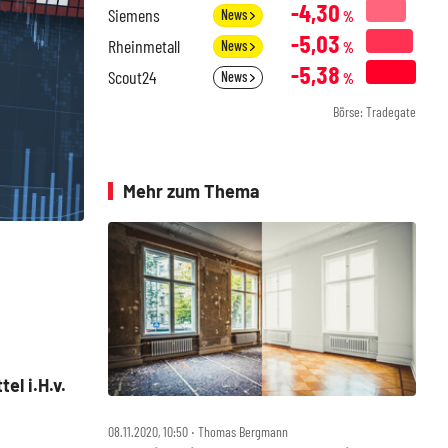
-4,30
Siemens
News
%
-5,03
Rheinmetall
News
%
-5,38
Scout24
News
%
Börse: Tradegate
Mehr zum Thema
l i.H.v.
08.11.2020, 10:50 ‧ Thomas Bergmann