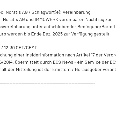
: Noratis AG / Schlagwort(e): Vereinbarung
G: Noratis AG und IMMOWERK vereinbaren Nachtrag zur
nsvereinbarung unter aufschiebender Bedingung/Barmitte
Euro werden bis Ende Dez. 2025 zur Verfügung gestellt
5 / 12:30 CET/CEST
ichung einer Insiderinformation nach Artikel 17 der Vero
96/2014, übermittelt durch EQS News - ein Service der E
halt der Mitteilung ist der Emittent / Herausgeber verant
--------------------------------------------------------------
G