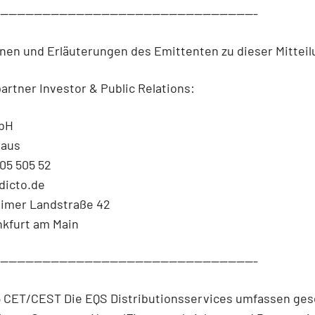
--------------------------------------------------------------
nen und Erläuterungen des Emittenten zu dieser Mitteil
rtner Investor & Public Relations:
mbH
haus
905 505 52
dicto.de
imer Landstraße 42
nkfurt am Main
--------------------------------------------------------------
5 CET/CEST Die EQS Distributionsservices umfassen ges