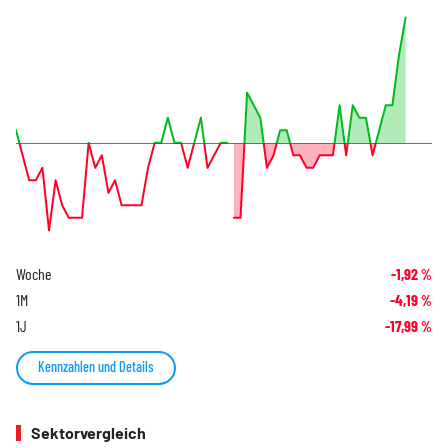
Woche
-1,92
%
1M
-4,19
%
1J
-17,99
%
Kennzahlen und Details
Sektorvergleich