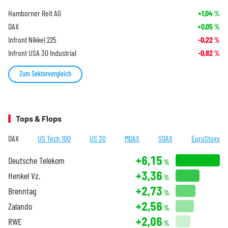
Hamborner Reit AG
+1,04
%
DAX
+0,05
%
Infront Nikkei 225
-0,22
%
Infront USA 30 Industrial
-0,82
%
Zum Sektorvergleich
Tops & Flops
DAX
US Tech 100
US 30
MDAX
SDAX
EuroStoxx
+6,15
Deutsche Telekom
%
+3,36
Henkel Vz.
%
+2,73
Brenntag
%
+2,56
Zalando
%
+2,06
RWE
%