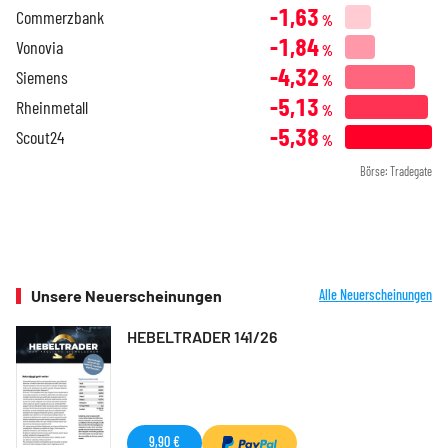
-1,63
Commerzbank
%
-1,84
Vonovia
%
-4,32
Siemens
%
-5,13
Rheinmetall
%
-5,38
Scout24
%
Börse: Tradegate
Unsere Neuerscheinungen
Alle Neuerscheinungen
HEBELTRADER 141/26
9,90 €