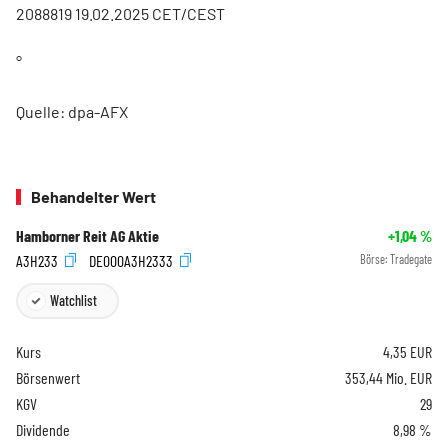
2088819 19.02.2025 CET/CEST
°
Quelle: dpa-AFX
Behandelter Wert
Hamborner Reit AG Aktie
+1,04
%
A3H233
DE000A3H2333
Börse:
Tradegate
Watchlist
Kurs
4,35
EUR
Börsenwert
353,44 Mio. EUR
KGV
29
Dividende
8,98 %