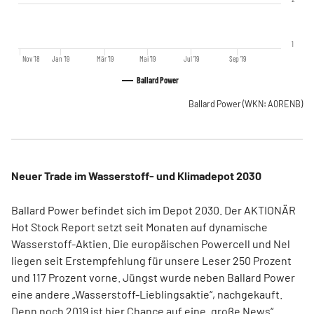
1
Nov '18
Jan '19
Mär '19
Mai '19
Jul '19
Sep '19
Ballard Power
Ballard Power
(WKN: A0RENB)
Neuer Trade im Wasserstoff- und Klimadepot 2030
Ballard Power befindet sich im Depot 2030. Der AKTIONÄR
Hot Stock Report setzt seit Monaten auf dynamische
Wasserstoff-Aktien. Die europäischen Powercell und Nel
liegen seit Erstempfehlung für unsere Leser 250 Prozent
und 117 Prozent vorne. Jüngst wurde neben Ballard Power
eine andere „Wasserstoff-Lieblingsaktie“, nachgekauft.
Denn noch 2019 ist hier Chance auf eine „große News“