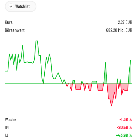
Watchlist
Kurs
2,27
EUR
Börsenwert
682,20 Mio. EUR
Woche
-1,38
%
1M
-20,56
%
1J
+43,98
%