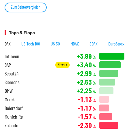
Zum Sektorvergleich
Tops & Flops
DAX
US Tech 100
US 30
MDAX
SDAX
EuroStoxx
+3,99
Infineon
%
+3,40
SAP
News
%
+2,99
Scout24
%
+2,53
Siemens
%
+2,25
BMW
%
-1,13
Merck
%
-1,17
Beiersdorf
%
-1,57
Munich Re
%
-2,30
Zalando
%