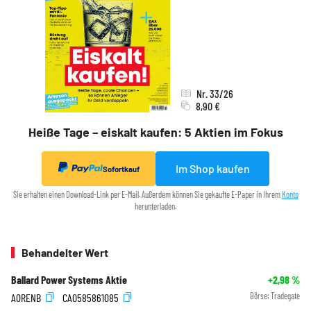
Nr. 33/26
8,90 €
Heiße Tage – eiskalt kaufen: 5 Aktien im Fokus
Im Shop kaufen
Sofortkauf
Sie erhalten einen Download-Link per E-Mail. Außerdem können Sie gekaufte E-Paper in Ihrem
Konto
herunterladen.
Behandelter Wert
Ballard Power Systems Aktie
+2,98
%
A0RENB
CA0585861085
Börse:
Tradegate