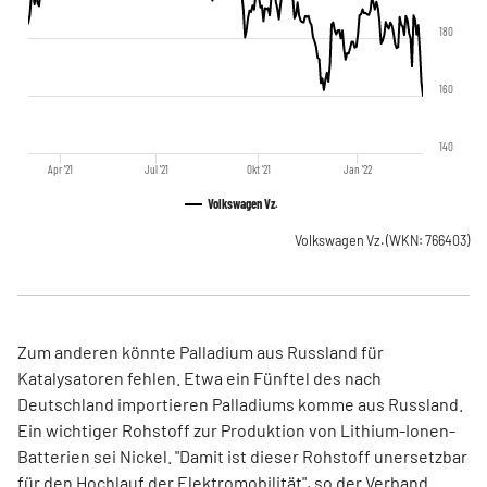
180
160
140
Apr '21
Jul '21
Okt '21
Jan '22
Volkswagen Vz.
Volkswagen Vz.
(WKN: 766403)
Zum anderen könnte Palladium aus Russland für
Katalysatoren fehlen. Etwa ein Fünftel des nach
Deutschland importieren Palladiums komme aus Russland.
Ein wichtiger Rohstoff zur Produktion von Lithium-Ionen-
Batterien sei Nickel. "Damit ist dieser Rohstoff unersetzbar
für den Hochlauf der Elektromobilität", so der Verband.