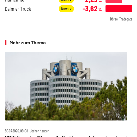
%
-3,62
Daimler Truck
News
%
Börse: Tradegate
Mehr zum Thema
30.07.2026, 09:08 ‧ Jochen Kauper