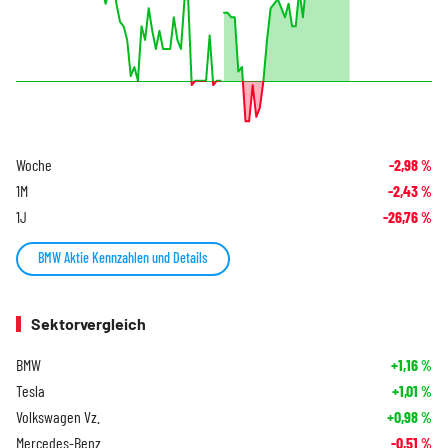
Woche
-2,98
%
1M
-2,43
%
1J
-26,76
%
BMW Aktie Kennzahlen und Details
Sektorvergleich
BMW
+1,16
%
Tesla
+1,01
%
Volkswagen Vz.
+0,98
%
Mercedes-Benz
-0,51
%