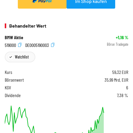
Im Shop kaufen
Behandelter Wert
BMW Aktie
+1,16
%
519000
DE0005190003
Börse:
Tradegate
Watchlist
Kurs
59,32
EUR
Börsenwert
35,99 Mrd. EUR
KGV
6
Dividende
7,38 %