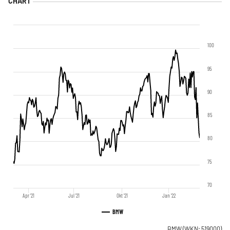
100
95
90
85
80
75
70
Apr '21
Jul '21
Okt '21
Jan '22
BMW
BMW
(WKN: 519000)