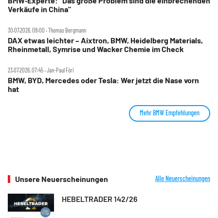
BMW‑Experte: "Das große Problem sind die einbrechenden
Verkäufe in China"
30.07.2026, 09:00 ‧ Thomas Bergmann
DAX etwas leichter – Aixtron, BMW, Heidelberg Materials,
Rheinmetall, Symrise und Wacker Chemie im Check
23.07.2026, 07:45 ‧ Jan-Paul Fóri
BMW, BYD, Mercedes oder Tesla: Wer jetzt die Nase vorn
hat
Mehr BMW Empfehlungen
Unsere Neuerscheinungen
Alle Neuerscheinungen
HEBELTRADER 142/26