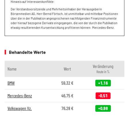
Hinweis auf Interessenkonflikte:
Der Vorstandsvorsitzende und Mehrheitsinhaber der Herausgeberin
Börsenmedien AG, Herr Bernd Förtsch, ist unmittelbar und mittelbar Positionen
über die in der Publikation angesprochenen nachfolgenden Finanzinstrumente
oder hierauf bezogene Derivate eingegangen, die von der durch die Publikation
etwaig resultierenden Kursentwicklung profitieren können: Mercedes-Benz.
Behandelte Werte
Veränderung
Name
Wert
Heute in %
BMW
59,32
€
+1,16
Mercedes-Benz
46,75
€
-0,51
Volkswagen Vz.
76,28
€
+0,98