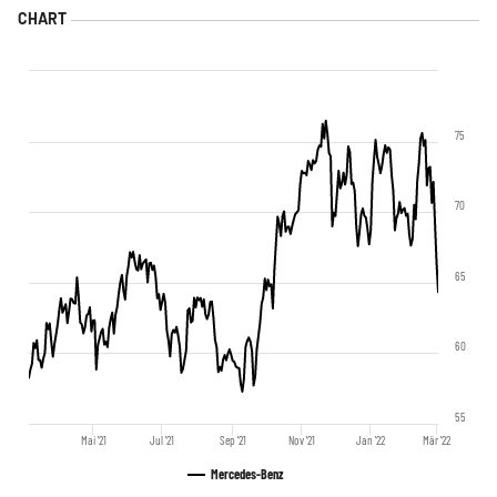
75
70
65
60
55
Mai '21
Jul '21
Sep '21
Nov '21
Jan '22
Mär '22
Mercedes-Benz