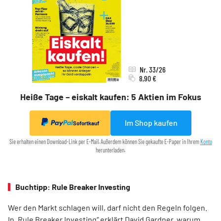
Nr. 33/26
8,90 €
Heiße Tage – eiskalt kaufen: 5 Aktien im Fokus
Im Shop kaufen
Sofortkauf
Sie erhalten einen Download-Link per E-Mail. Außerdem können Sie gekaufte E-Paper in Ihrem
Konto
herunterladen.
Buchtipp: Rule Breaker Investing
Wer den Markt schlagen will, darf nicht den Regeln folgen.
In „Rule Breaker Investing“ erklärt David Gardner, warum