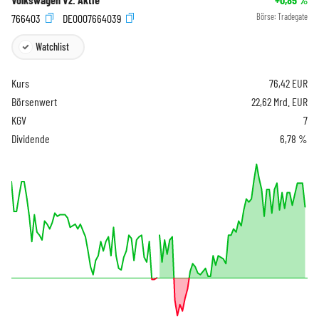
766403
DE0007664039
Börse:
Tradegate
Watchlist
Kurs
76,42
EUR
Börsenwert
22,62 Mrd. EUR
KGV
7
Dividende
6,78 %