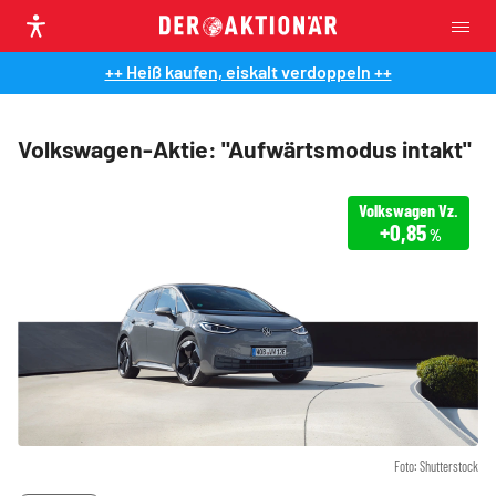
++ Heiß kaufen, eiskalt verdoppeln ++
Volkswagen-Aktie: "Aufwärtsmodus intakt"
Volkswagen Vz.
+0,85
%
Foto: Shutterstock