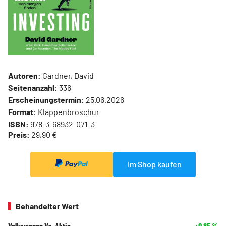
Autoren:
Gardner, David
Seitenanzahl:
336
Erscheinungstermin:
25.06.2026
Format:
Klappenbroschur
ISBN:
978-3-68932-071-3
Preis:
29,90 €
Im Shop kaufen
Behandelter Wert
Volkswagen Vz. Aktie
+0,85
%