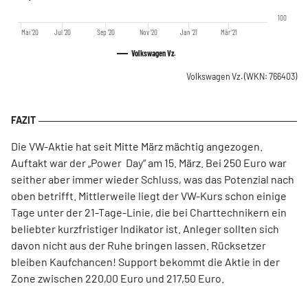
100
Mai '20
Jul '20
Sep '20
Nov '20
Jan '21
Mär '21
Volkswagen Vz.
Volkswagen Vz.
(WKN: 766403)
Die VW-Aktie hat seit Mitte März mächtig angezogen.
Auftakt war der „Power Day“ am 15. März. Bei 250 Euro war
seither aber immer wieder Schluss, was das Potenzial nach
oben betrifft. Mittlerweile liegt der VW-Kurs schon einige
Tage unter der 21-Tage-Linie, die bei Charttechnikern ein
beliebter kurzfristiger Indikator ist. Anleger sollten sich
davon nicht aus der Ruhe bringen lassen. Rücksetzer
bleiben Kaufchancen! Support bekommt die Aktie in der
Zone zwischen 220,00 Euro und 217,50 Euro.