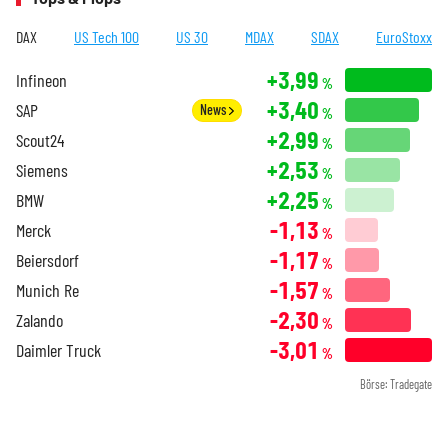
DAX
US Tech 100
US 30
MDAX
SDAX
EuroStoxx
+3,99
Infineon
%
+3,40
SAP
News
%
+2,99
Scout24
%
+2,53
Siemens
%
+2,25
BMW
%
-1,13
Merck
%
-1,17
Beiersdorf
%
-1,57
Munich Re
%
-2,30
Zalando
%
-3,01
Daimler Truck
%
Börse: Tradegate