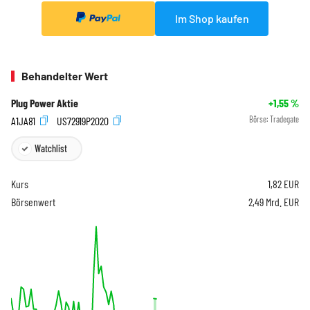
Im Shop kaufen
Behandelter Wert
Plug Power Aktie
+1,55
%
A1JA81
US72919P2020
Börse:
Tradegate
Watchlist
Kurs
1,82
EUR
Börsenwert
2,49 Mrd. EUR