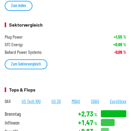
Zum Index
Sektorvergleich
Plug Power
+1,55
%
SFC Energy
+0,98
%
Ballard Power Systems
-0,09
%
Zum Sektorvergleich
Tops & Flops
DAX
US Tech 100
US 30
MDAX
SDAX
EuroStoxx
+2,73
Brenntag
%
+1,47
Infineon
%