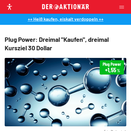
++ Heiß kaufen, eiskalt verdoppeln ++
Plug Power: Dreimal "Kaufen", dreimal
Kursziel 30 Dollar
Plug Power
+1,55
%