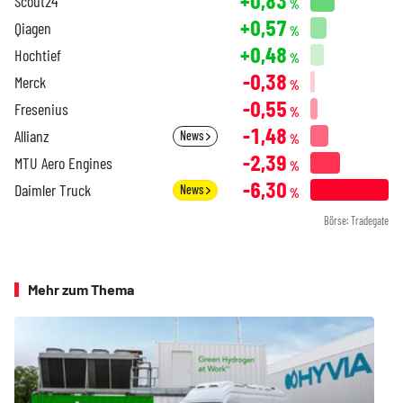
+0,83
Scout24
%
+0,57
Qiagen
%
+0,48
Hochtief
%
-0,38
Merck
%
-0,55
Fresenius
%
-1,48
Allianz
News
%
-2,39
MTU Aero Engines
%
-6,30
Daimler Truck
News
%
Börse: Tradegate
Mehr zum Thema