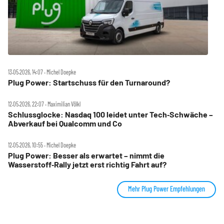
13.05.2026, 14:07 ‧ Michel Doepke
Plug Power: Startschuss für den Turnaround?
12.05.2026, 22:07 ‧ Maximilian Völkl
Schlussglocke: Nasdaq 100 leidet unter Tech‑Schwäche –
Abverkauf bei Qualcomm und Co
12.05.2026, 10:55 ‧ Michel Doepke
Plug Power: Besser als erwartet – nimmt die
Wasserstoff‑Rally jetzt erst richtig Fahrt auf?
Mehr Plug Power Empfehlungen