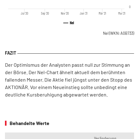
0
Jul '20
Sep '20
Nov '20
Jan '21
Mär '21
Mai '21
Nel
Nel
(WKN: A0B733)
Der Optimismus der Analysten passt null zur Stimmung an
der Börse. Der Nel-Chart ähnelt aktuell dem berühmten
fallenden Messer. Die Aktie fiel jüngst unter den Stopp des
AKTIONÄR. Vor einem Neueinstieg sollte unbedingt eine
deutliche Kursberuhigung abgewartet werden.
Behandelte Werte
Veränderung