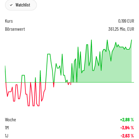
Watchlist
Kurs
0,199
EUR
Börsenwert
361,25 Mio. EUR
Woche
+2,88
%
1M
-3,94
%
1J
-2,63
%