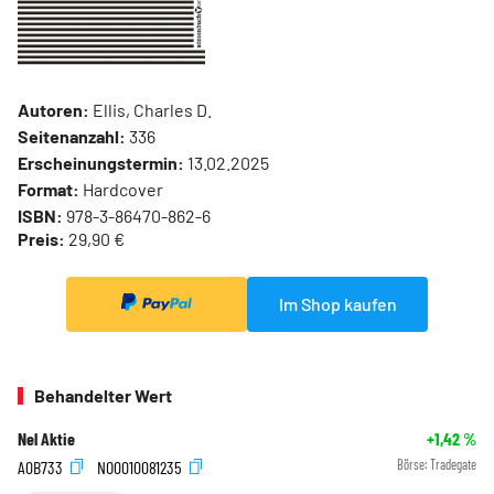
Autoren:
Ellis, Charles D.
Seitenanzahl:
336
Erscheinungstermin:
13.02.2025
Format:
Hardcover
ISBN:
978-3-86470-862-6
Preis:
29,90 €
Im Shop kaufen
Behandelter Wert
Nel Aktie
+1,42
%
A0B733
NO0010081235
Börse:
Tradegate