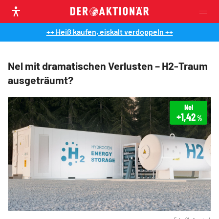
++ Heiß kaufen, eiskalt verdoppeln ++
Nel mit dramatischen Verlusten – H2-Traum
ausgeträumt?
Nel
+1,42
%