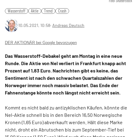
Foto: Shutterstock
Wasserstoff
Aktie
Trend
Crash
10.05.2021, 10:58
‧
Andreas Deutsch
DER AKTIONÄR bei Google bevorzugen
Das Wasserstoff-Debakel geht am Montag in eine neue
Runde. Die Aktie von Nel verliert in Frankfurt knapp acht
Prozent auf 1,83 Euro. Nachrichten gibt es keine, das
Sentiment ist nach den schwachen Quartalszahlen der
Norweger immer noch massiv belastet. Das Ende der
Fahnenstange könnte noch längst nicht erreicht sein.
Kommt es nicht bald zu antizyklischen Käufen, könnte die
Nel-Aktie schnell bis in den Bereich 16,50 Norwegische
Kronen (1,65 Euro) abverkauft werden. Hält diese Marke
nicht, droht ein Abrutschen bis zum September-Tief bei
15,00 Kronen (1,50 Euro). Wird auch diese Marke gerissen,