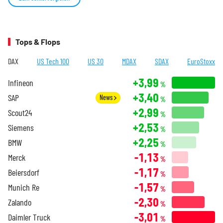
Tops & Flops
DAX
US Tech 100
US 30
MDAX
SDAX
EuroStoxx
+3,99
Infineon
%
+3,40
SAP
News
%
+2,99
Scout24
%
+2,53
Siemens
%
+2,25
BMW
%
-1,13
Merck
%
-1,17
Beiersdorf
%
-1,57
Munich Re
%
-2,30
Zalando
%
-3,01
Daimler Truck
%