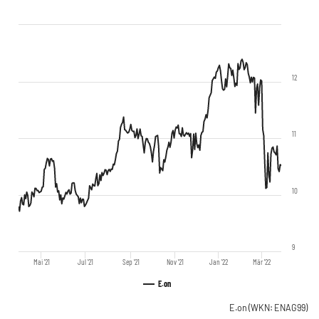
12
11
10
9
Mai '21
Jul '21
Sep '21
Nov '21
Jan '22
Mär '22
E.on
E.on
(WKN: ENAG99)