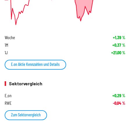
Woche
+1,39
%
1M
+0,37
%
1J
+21,00
%
E.on Aktie Kennzahlen und Details
Sektorvergleich
E.on
+0,29
%
RWE
-0,04
%
Zum Sektorvergleich