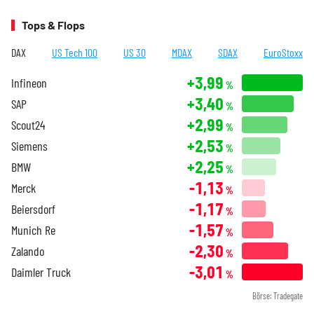
Tops & Flops
DAX
US Tech 100
US 30
MDAX
SDAX
EuroStoxx
+3,99
Infineon
%
+3,40
SAP
%
+2,99
Scout24
%
+2,53
Siemens
%
+2,25
BMW
%
-1,13
Merck
%
-1,17
Beiersdorf
%
-1,57
Munich Re
%
-2,30
Zalando
%
-3,01
Daimler Truck
%
Börse: Tradegate