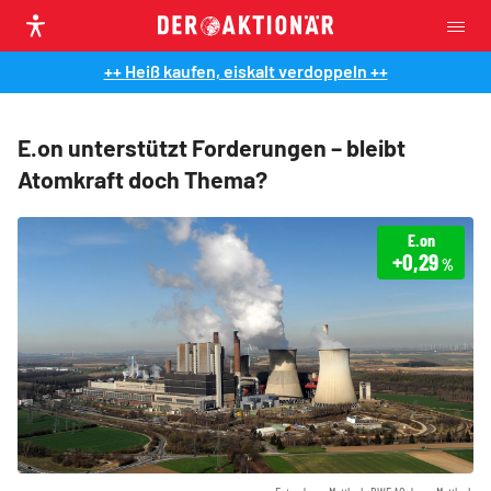
++ Heiß kaufen, eiskalt verdoppeln ++
E.on unterstützt Forderungen – bleibt
Atomkraft doch Thema?
E.on
+0,29
%