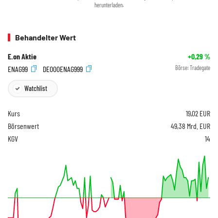
herunterladen.
Behandelter Wert
E.on Aktie
+0,29
%
ENAG99
DE000ENAG999
Börse:
Tradegate
Watchlist
Kurs
19,02
EUR
Börsenwert
49,38 Mrd. EUR
KGV
14