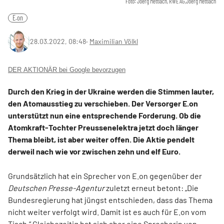
Foto: Joerg Mettlach, RWE AG,Joerg Mettlach
E.on
28.03.2022, 08:48
‧
Maximilian Völkl
DER AKTIONÄR bei Google bevorzugen
Durch den Krieg in der Ukraine werden die Stimmen lauter,
den Atomausstieg zu verschieben. Der Versorger E.on
unterstützt nun eine entsprechende Forderung. Ob die
Atomkraft-Tochter Preussenelektra jetzt doch länger
Thema bleibt, ist aber weiter offen. Die Aktie pendelt
derweil nach wie vor zwischen zehn und elf Euro.
Grundsätzlich hat ein Sprecher von E.on gegenüber der
Deutschen Presse-Agentur
zuletzt erneut betont: „Die
Bundesregierung hat jüngst entschieden, dass das Thema
nicht weiter verfolgt wird. Damit ist es auch für E.on vom
Tisch.“ Gleichezeitig hat sich aber eine Sprecherin von