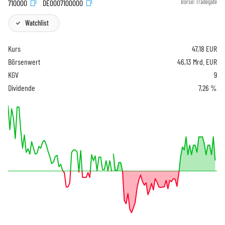
710000
DE0007100000
Börse:
Tradegate
Watchlist
Kurs
47,18
EUR
Börsenwert
46,13 Mrd. EUR
KGV
9
Dividende
7,26 %