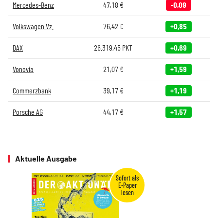
Mercedes-Benz
47,18
€
-0,09
Volkswagen Vz.
76,42
€
+0,85
DAX
26.319,45
PKT
+0,69
Vonovia
21,07
€
+1,59
Commerzbank
39,17
€
+1,19
Porsche AG
44,17
€
+1,57
Aktuelle Ausgabe