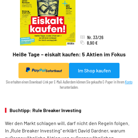
Nr. 33/26
8,90 €
Heiße Tage – eiskalt kaufen: 5 Aktien im Fokus
Im Shop kaufen
Sofortkauf
Sie erhalten einen Download-Link per E-Mail. Außerdem können Sie gekaufte E-Paper in Ihrem
Konto
herunterladen.
Buchtipp: Rule Breaker Investing
Wer den Markt schlagen will, darf nicht den Regeln folgen.
In „Rule Breaker Investing“ erklärt David Gardner, warum
außergewöhnliche Aktien von außer­gewöhnlichen