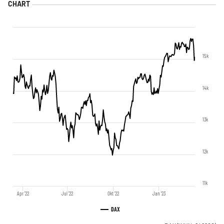
15k
14k
13k
12k
11k
Apr '22
Jul '22
Okt '22
Jan '23
DAX