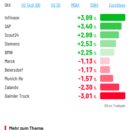
DAX
US Tech 100
US 30
MDAX
SDAX
EuroStoxx
+3,99
Infineon
%
+3,40
SAP
%
+2,99
Scout24
%
+2,53
Siemens
%
+2,25
BMW
%
-1,13
Merck
%
-1,17
Beiersdorf
%
-1,57
Munich Re
%
-2,30
Zalando
%
-3,01
Daimler Truck
%
Börse: Tradegate
Mehr zum Thema