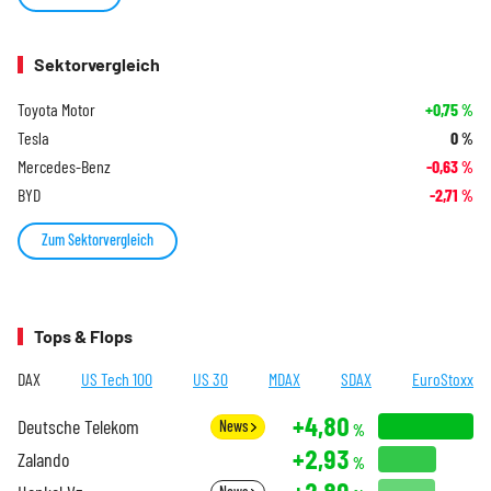
Sektorvergleich
Toyota Motor
+0,75
%
Tesla
0
%
Mercedes-Benz
-0,63
%
BYD
-2,71
%
Zum Sektorvergleich
Tops & Flops
DAX
US Tech 100
US 30
MDAX
SDAX
EuroStoxx
+4,80
Deutsche Telekom
News
%
+2,93
Zalando
%