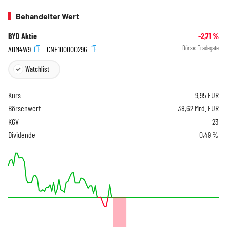
Behandelter Wert
BYD Aktie
-2,71
%
A0M4W9
CNE100000296
Börse:
Tradegate
Watchlist
Kurs
9,95
EUR
Börsenwert
38,62 Mrd. EUR
KGV
23
Dividende
0,49 %