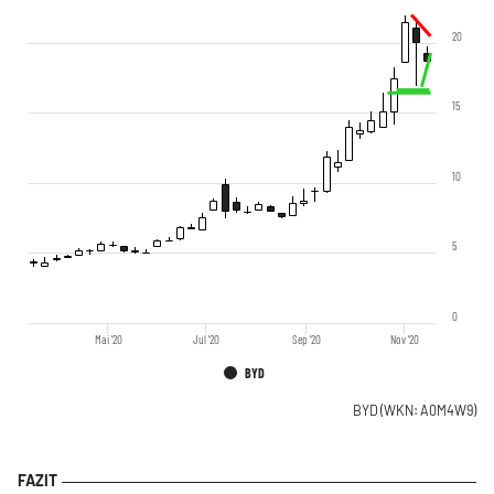
20
15
10
5
0
Mai '20
Jul '20
Sep '20
Nov '20
BYD
BYD
(WKN: A0M4W9)