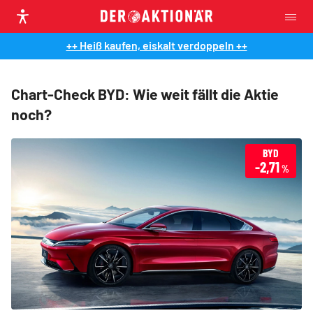
++ Heiß kaufen, eiskalt verdoppeln ++
Chart-Check BYD: Wie weit fällt die Aktie
noch?
BYD
-2,71
%