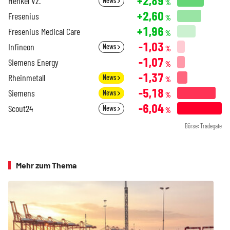
+2,89
Henkel Vz.
News
%
+2,60
Fresenius
%
+1,96
Fresenius Medical Care
%
-1,03
Infineon
News
%
-1,07
Siemens Energy
%
-1,37
Rheinmetall
News
%
-5,18
Siemens
News
%
-6,04
Scout24
News
%
Börse: Tradegate
Mehr zum Thema