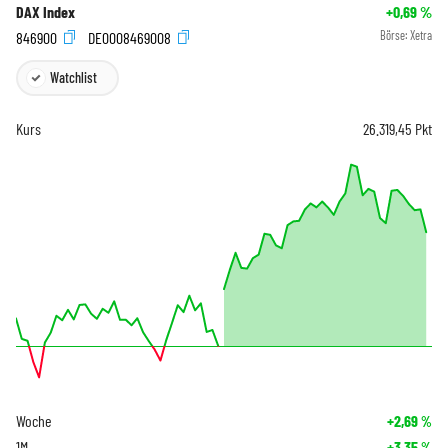
DAX Index
+0,69
%
846900
DE0008469008
Börse:
Xetra
Watchlist
Kurs
26.319,45
Pkt
Woche
+2,69
%
1M
+3,35
%