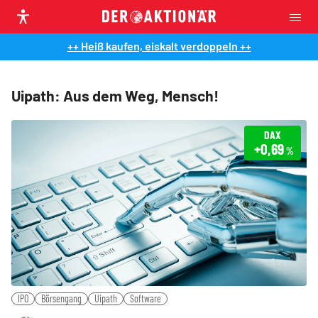
++ Heiß kaufen, eiskalt verdoppeln ++
Uipath: Aus dem Weg, Mensch!
DAX
+0,69
%
IPO
Börsengang
Uipath
Software