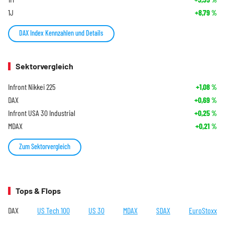
1J
+8,79
%
DAX Index Kennzahlen und Details
Sektorvergleich
Infront Nikkei 225
+1,08
%
DAX
+0,69
%
Infront USA 30 Industrial
+0,25
%
MDAX
+0,21
%
Zum Sektorvergleich
Tops & Flops
DAX
US Tech 100
US 30
MDAX
SDAX
EuroStoxx