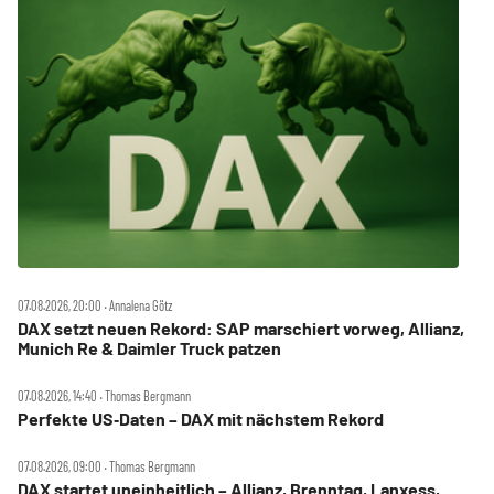
07.08.2026, 20:00 ‧ Annalena Götz
DAX setzt neuen Rekord: SAP marschiert vorweg, Allianz,
Munich Re & Daimler Truck patzen
07.08.2026, 14:40 ‧ Thomas Bergmann
Perfekte US‑Daten – DAX mit nächstem Rekord
07.08.2026, 09:00 ‧ Thomas Bergmann
DAX startet uneinheitlich – Allianz, Brenntag, Lanxess,