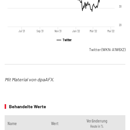
30
20
Jul '21
Sep '21
Nov '21
Jan '22
Mär '22
Mai '22
Twitter
Twitter
(WKN: A1W6XZ)
Mit Material von dpaAFX.
Behandelte Werte
Veränderung
Name
Wert
Heute in %