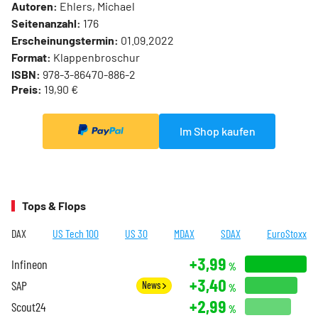
Autoren:
Ehlers, Michael
Seitenanzahl:
176
Erscheinungstermin:
01.09.2022
Format:
Klappenbroschur
ISBN:
978-3-86470-886-2
Preis:
19,90 €
Im Shop kaufen
Tops & Flops
DAX
US Tech 100
US 30
MDAX
SDAX
EuroStoxx
+3,99
Infineon
%
+3,40
SAP
News
%
+2,99
Scout24
%