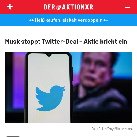
++ Heiß kaufen, eiskalt verdoppeln ++
Musk stoppt Twitter-Deal – Aktie bricht ein
Foto: Rokas Tenys/Shutterstock