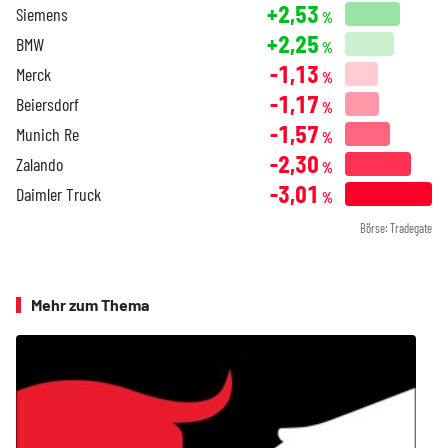
+2,53
Siemens
%
+2,25
BMW
%
-1,13
Merck
%
-1,17
Beiersdorf
%
-1,57
Munich Re
%
-2,30
Zalando
%
-3,01
Daimler Truck
%
Börse: Tradegate
Mehr zum Thema