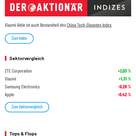
Xiaomi Aktie ist auch Bestandteil des
China Tech-Giganten Index
.
Zum Index
Sektorvergleich
ZTE Corporation
+2,03
%
Xiaomi
+1,31
%
Samsung Electronics
-0,28
%
Apple
-0,42
%
Zum Sektorvergleich
Tops & Flops