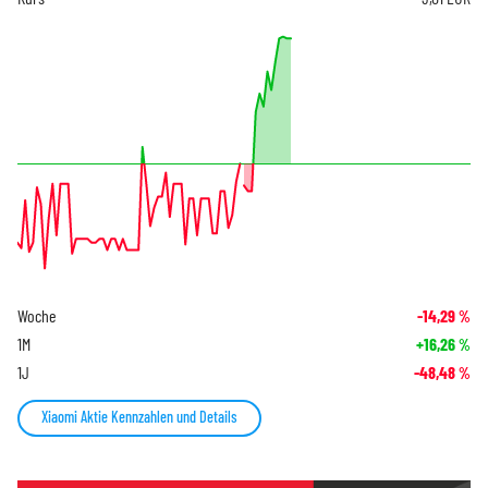
Woche
-14,29
%
1M
+16,26
%
1J
-48,48
%
Xiaomi Aktie Kennzahlen und Details