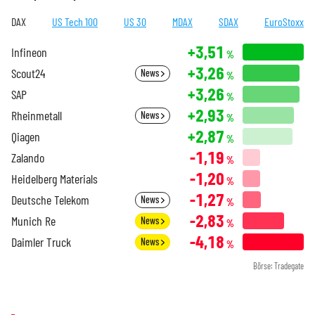
DAX
US Tech 100
US 30
MDAX
SDAX
EuroStoxx
+3,51
Infineon
%
+3,26
Scout24
News
%
+3,26
SAP
%
+2,93
Rheinmetall
News
%
+2,87
Qiagen
%
-1,19
Zalando
%
-1,20
Heidelberg Materials
%
-1,27
Deutsche Telekom
News
%
-2,83
Munich Re
News
%
-4,18
Daimler Truck
News
%
Börse: Tradegate