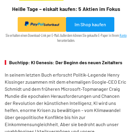
Heiße Tage – eiskalt kaufen: 5 Aktien im Fokus
Im Shop kaufen
Sofortkauf
Sie erhalten einen Download-Link per E-Mail. Außerdem können Sie gekaufte E-Paper in Ihrem
Konto
herunterladen.
Buchtipp: KI Genesis: Der Beginn des neuen Zeitalters
In seinem letzten Buch erforscht Politik-Legende Henry
Kissinger zusammen mit dem ehemaligen Google-CEO Eric
Schmidt und dem früheren Microsoft-Topmanager Craig
Mundie die epochalen Herausforderungen und Chancen
der Revolution der künstlichen Intelligenz. KI wird uns
helfen, enorme Krisen zu bewältigen – vom Klimawandel
über geo­poli­tische Konflikte bis hin zur
Einkommensungleichheit. Aber sie bedroht auch unser
unabhängiges Urteilsvermögen und unsere