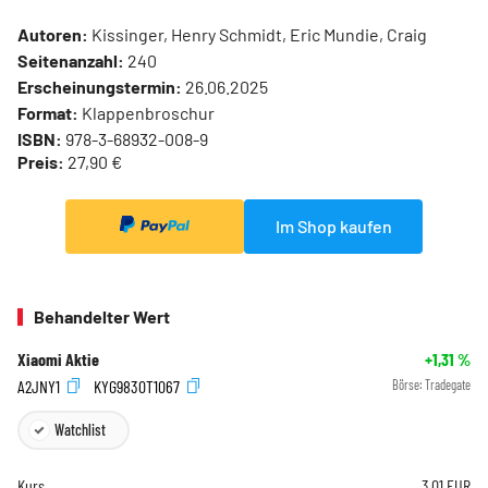
Autoren:
Kissinger, Henry Schmidt, Eric Mundie, Craig
Seitenanzahl:
240
Erscheinungstermin:
26.06.2025
Format:
Klappenbroschur
ISBN:
978-3-68932-008-9
Preis:
27,90 €
Im Shop kaufen
Behandelter Wert
Xiaomi Aktie
+1,31
%
A2JNY1
KYG9830T1067
Börse:
Tradegate
Watchlist
Kurs
3,01
EUR