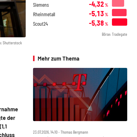
-4,32
Siemens
%
-5,13
Rheinmetall
%
-5,38
Scout24
%
Börse: Tradegate
o: Shutterstock
Mehr zum Thema
ernahme
gte der
1,1
23.07.2026, 14:10 ‧ Thomas Bergmann
chluss