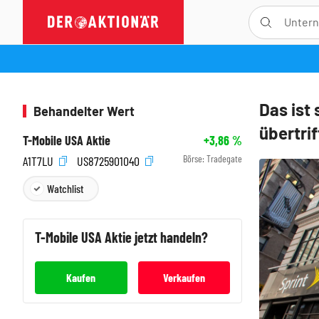
Das ist
Behandelter Wert
übertri
T-Mobile USA Aktie
+3,86
%
Börse:
Tradegate
A1T7LU
US8725901040
Watchlist
T-Mobile USA
Aktie jetzt handeln?
Kaufen
Verkaufen