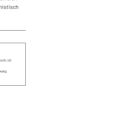
mistisch
sch, ist
twaig