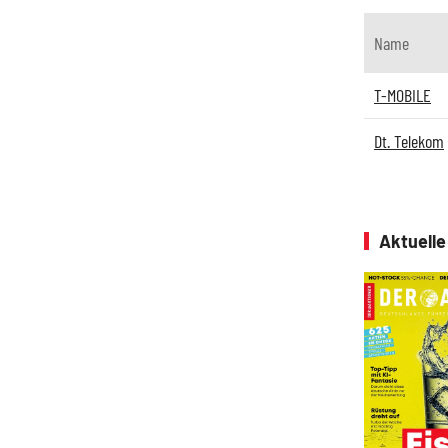
Name
T-MOBILE
Dt. Telekom
Aktuell