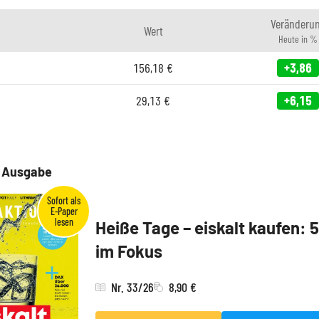
Veränderu
Wert
Heute in %
156,18
€
+3,86
29,13
€
+6,15
e Ausgabe
Heiße Tage – eiskalt kaufen: 
im Fokus
Nr. 33/26
8,90 €