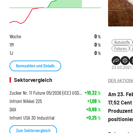
Woche
0
%
Rohstoffe
1M
0
%
Futures
1J
0
%
Kennzahlen und Details
23.03.2021,
Sektorvergleich
DER AKTIONÄR
Zucker Nr. 11 Future 05/2026 (ICE) USD Cer (VFP)
+10,32
%
Am 23. Feb
Infront Nikkei 225
+1,08
%
17,52 Cent
DAX
+0,69
%
Produzente
Infront USA 30 Industrial
+0,25
%
positionie
Zum Sektorvergleich