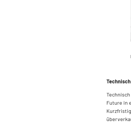
Technisch
Technisch 
Future in 
Kurzfristi
überverkau