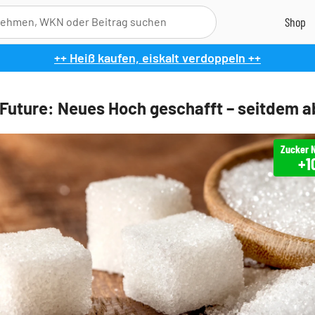
++ Heiß kaufen, eiskalt verdoppeln ++
Future: Neues Hoch geschafft – seitdem a
+1