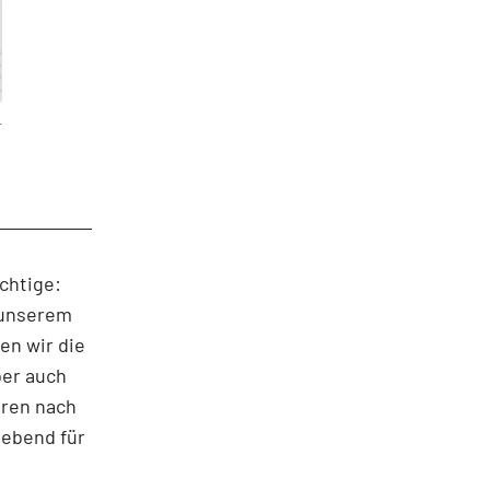
T
chtige:
 unserem
en wir die
ber auch
eren nach
gebend für