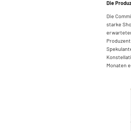
Die Produ
Die Commi
starke Sho
erwarteten
Produzent
Spekulante
Konstellat
Monaten e