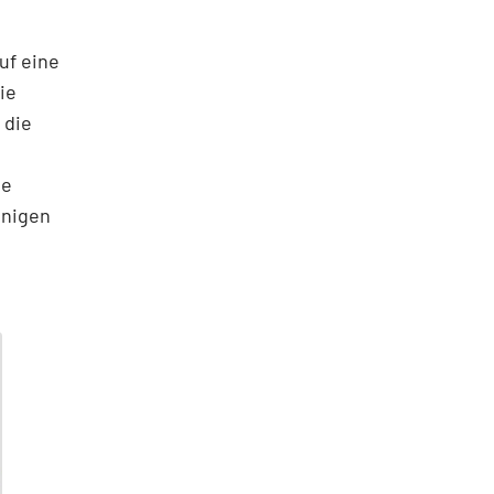
uf eine
ie
 die
he
enigen