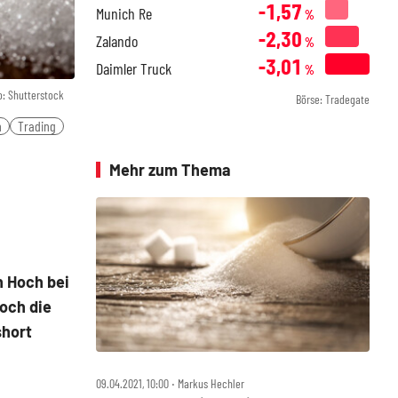
-1,57
Munich Re
%
-2,30
Zalando
%
-3,01
Daimler Truck
%
o: Shutterstock
Börse: Tradegate
n
Trading
Mehr zum Thema
n Hoch bei
Doch die
short
09.04.2021, 10:00 ‧ Markus Hechler