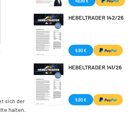
49,99 €
HEBELTRADER 142/26
9,90 €
T
HEBELTRADER 141/26
9,90 €
et sich der
lte halten.