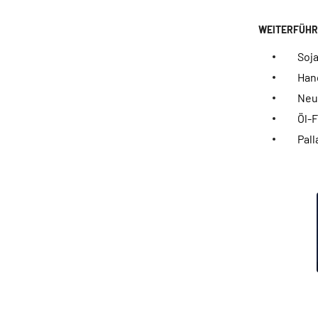
Soj
Hand
Neue
Öl-
Pall