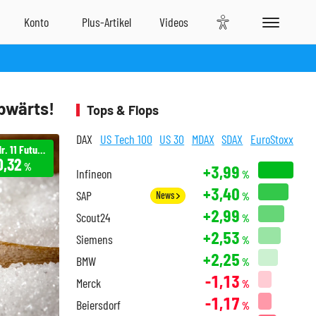
bwärts!
Tops & Flops
DAX
US Tech 100
US 30
MDAX
SDAX
EuroStoxx
Zucker Nr. 11 Future 05/2026 (ICE) USD Cer (VFP)
0,32
%
+3,99
Infineon
%
+3,40
SAP
News
%
+2,99
Scout24
%
+2,53
Siemens
%
+2,25
BMW
%
-1,13
Merck
%
-1,17
Beiersdorf
%