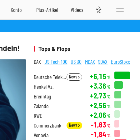
ndeln!
Tops & Flops
DAX
US Tech 100
US 30
MDAX
SDAX
EuroStoxx
+6,15
Deutsche Telekom
News
%
+3,36
Henkel Vz.
%
+2,73
Brenntag
%
+2,56
Zalando
%
+2,06
RWE
%
-1,63
Commerzbank
News
%
-1,84
Vonovia
%