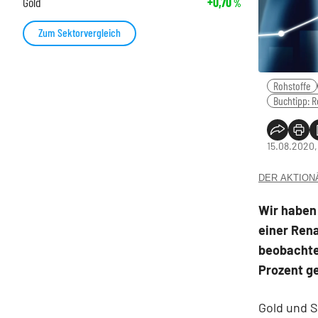
Gold
+0,70
%
Zum Sektorvergleich
Rohstoffe
Buchtipp: R
15.08.2020,
DER AKTIONÄR
Wir haben
einer Rena
beobachtet
Prozent ge
Gold und S