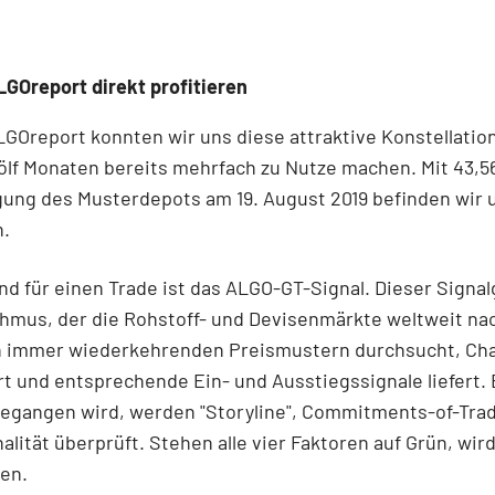
GOreport direkt profitieren
GOreport konnten wir uns diese attraktive Konstellation
ölf Monaten bereits mehrfach zu Nutze machen. Mit 43,5
gung des Musterdepots am 19. August 2019 befinden wir 
h.
d für einen Trade ist das ALGO-GT-Signal. Dieser Signal
thmus, der die Rohstoff- und Devisenmärkte weltweit na
ch immer wiederkehrenden Preismustern durchsucht, Ch
ert und entsprechende Ein- und Ausstiegssignale liefert.
gegangen wird, werden "Storyline", Commitments-of-Tra
alität überprüft. Stehen alle vier Faktoren auf Grün, wir
en.