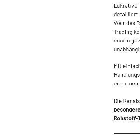
Lukrative
detaillier
Welt des 
Trading kö
enorm gew
unabhängi
Mit einfa
Handlungs
einen neu
Die Renais
besondere 
Rohstoff-