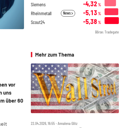
-4,32
Siemens
%
-5,13
Rheinmetall
News
%
-5,38
Scout24
%
Börse: Tradegate
Mehr zum Thema
hen vor
n uns
um über 60
seit
22.04.2026, 16:55 ‧ Annalena Götz