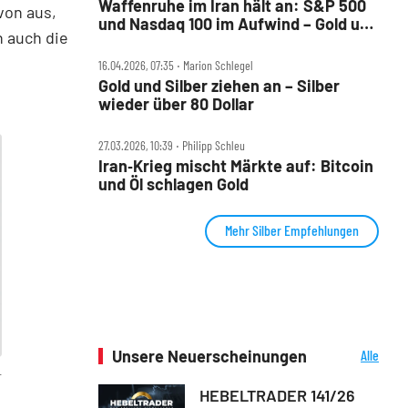
Waffenruhe im Iran hält an: S&P 500
von aus,
und Nasdaq 100 im Aufwind – Gold und
n auch die
Bitcoin steigen
16.04.2026, 07:35 ‧ Marion Schlegel
Gold und Silber ziehen an – Silber
wieder über 80 Dollar
27.03.2026, 10:39 ‧ Philipp Schleu
Iran‑Krieg mischt Märkte auf: Bitcoin
und Öl schlagen Gold
Mehr Silber Empfehlungen
Unsere Neuerscheinungen
Alle
Neuerscheinungen
T
HEBELTRADER 141/26