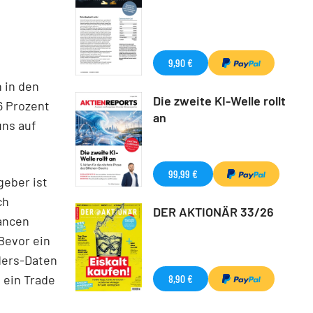
9,90 €
 in den
Die zweite KI-Welle rollt
6 Prozent
an
uns auf
99,99 €
geber ist
ch
DER AKTIONÄR 33/26
ancen
 Bevor ein
ders-Daten
8,90 €
d ein Trade