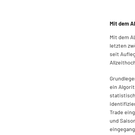
Mit dem AL
Mit dem AL
letzten zw
seit Aufle
Allzeithoc
Grundlegen
ein Algori
statistis
identifizi
Trade ein
und Saison
eingegang