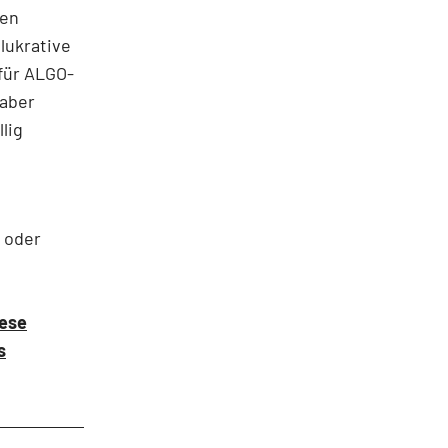
hen
 lukrative
für ALGO-
 aber
lig
 oder
iese
s