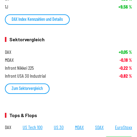
1J
+9,56
%
DAX Index Kennzahlen und Details
Sektorvergleich
DAX
+0,05
%
MDAX
-0,18
%
Infront Nikkei 225
-0,22
%
Infront USA 30 Industrial
-0,82
%
Zum Sektorvergleich
Tops & Flops
DAX
US Tech 100
US 30
MDAX
SDAX
EuroStoxx