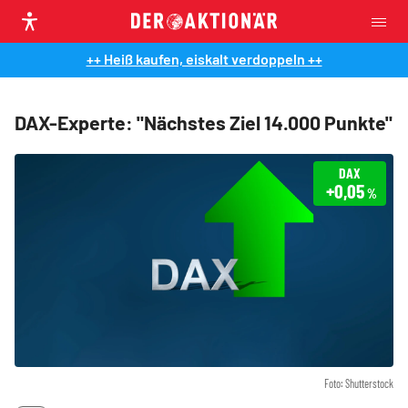
++ Heiß kaufen, eiskalt verdoppeln ++
DAX-Experte: "Nächstes Ziel 14.000 Punkte"
DAX
+0,05
%
Foto: Shutterstock