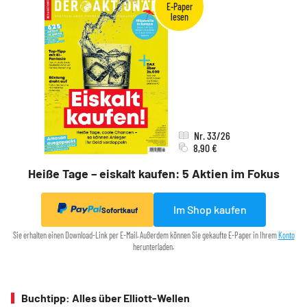
Nr. 33/26
8,90 €
Heiße Tage – eiskalt kaufen: 5 Aktien im Fokus
Im Shop kaufen
Sofortkauf
Sie erhalten einen Download-Link per E-Mail. Außerdem können Sie gekaufte E-Paper in Ihrem
Konto
herunterladen.
Buchtipp: Alles über Elliott-Wellen