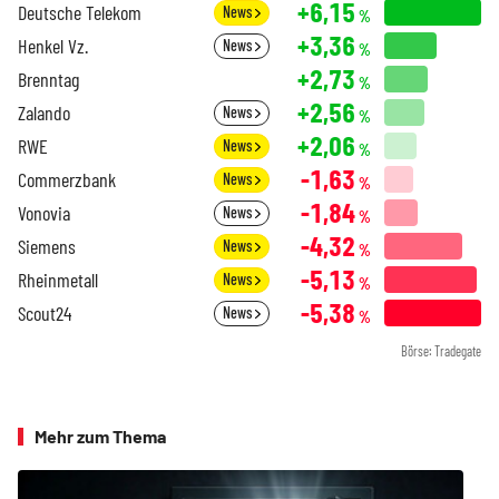
+6,15
Deutsche Telekom
News
%
+3,36
Henkel Vz.
News
%
+2,73
Brenntag
%
+2,56
Zalando
News
%
+2,06
RWE
News
%
-1,63
Commerzbank
News
%
-1,84
Vonovia
News
%
-4,32
Siemens
News
%
-5,13
Rheinmetall
News
%
-5,38
Scout24
News
%
Börse: Tradegate
Mehr zum Thema