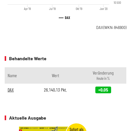
10.500
Apr '19
Jul '19
Okt '19
Jan '20
DAX
DAX
(WKN: 846900)
Behandelte Werte
Veränderung
Name
Wert
Heute in %
DAX
26.140,13
Pkt.
+0,05
Aktuelle Ausgabe