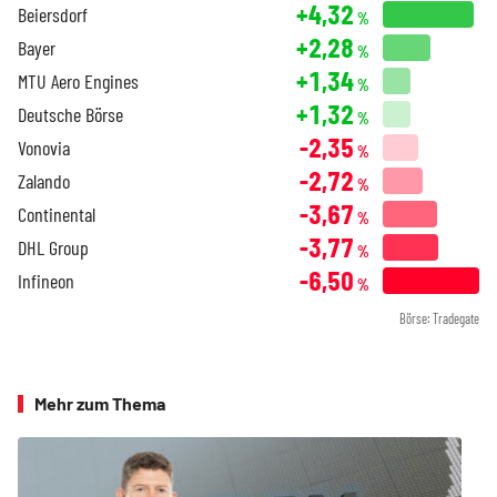
+4,32
Beiersdorf
%
+2,28
Bayer
%
+1,34
MTU Aero Engines
%
+1,32
Deutsche Börse
%
-2,35
Vonovia
%
-2,72
Zalando
%
-3,67
Continental
%
-3,77
DHL Group
%
-6,50
Infineon
%
Börse: Tradegate
Mehr zum Thema