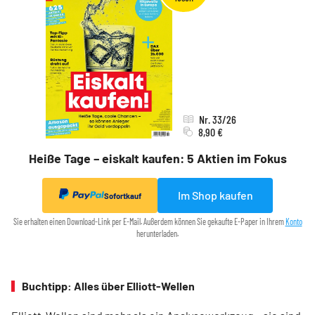
Nr. 33/26
8,90 €
Heiße Tage – eiskalt kaufen: 5 Aktien im Fokus
Im Shop kaufen
Sofortkauf
Sie erhalten einen Download-Link per E-Mail. Außerdem können Sie gekaufte E-Paper in Ihrem
Konto
herunterladen.
Buchtipp: Alles über Elliott-Wellen