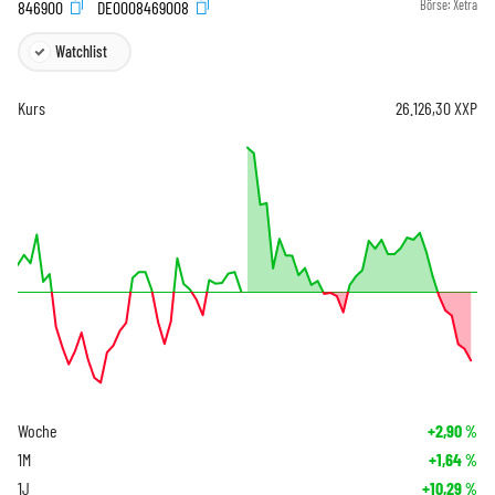
846900
DE0008469008
Börse:
Xetra
Watchlist
Kurs
26.126,30
XXP
Woche
+2,90
%
1M
+1,64
%
1J
+10,29
%