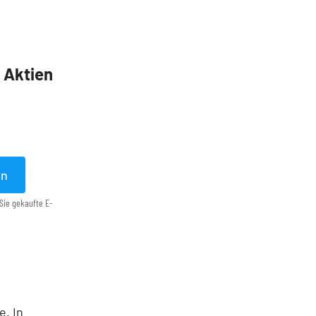
5 Aktien
en
Sie gekaufte E-
e. In