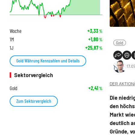
Woche
+3,33
%
1M
+1,80
%
Gold
1J
+25,87
%
Gold Währung Kennzahlen und Details
17.0
Sektorvergleich
DER AKTIONÄR
Gold
+2,41
%
Die niedri
Zum Sektorvergleich
den höchs
Markt wied
deutlich a
Gründe, vo