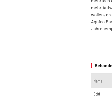
mehrfach a
mehr Aufwä
wollen, gr
Agnico Eag
Jahresemp
Behande
Name
Gold