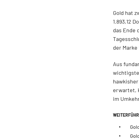
Gold hat z
1.893,12 D
das Ende d
Tagesschl
der Marke v
Aus fundam
wichtigste
hawkisher 
erwartet,
im Umkehr
Gol
Gold