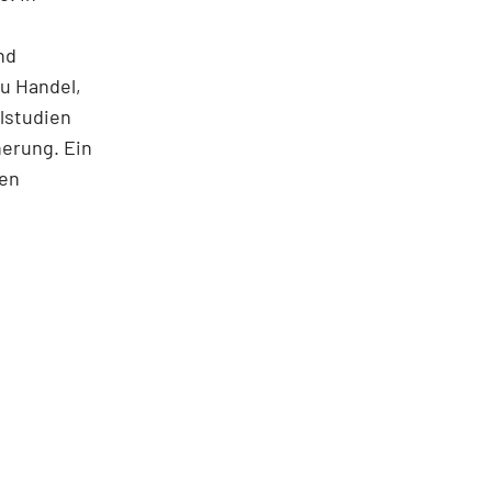
nd
u Handel,
lstudien
herung. Ein
nen