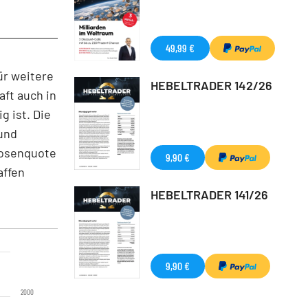
49,99 €
ür weitere
HEBELTRADER 142/26
aft auch in
g ist. Die
und
slosenquote
9,90 €
affen
HEBELTRADER 141/26
9,90 €
2000