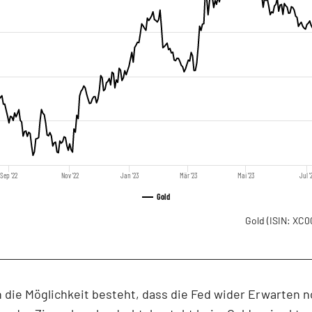
Sep '22
Nov '22
Jan '23
Mär '23
Mai '23
Jul '
Gold
Gold
(ISIN: XC0
die Möglichkeit besteht, dass die Fed wider Erwarten 