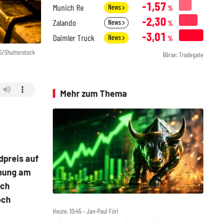
-1,57
Munich Re
News
%
-2,30
Zalando
News
%
-3,01
Daimler Truck
News
%
-S/Shutterstock
Börse: Tradegate
Mehr zum Thema
dpreis auf
mmung am
ich
och
Heute, 10:45 ‧ Jan-Paul Fóri