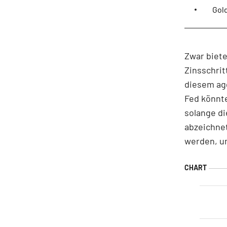
Gold
Zwar biete
Zinsschrit
diesem agg
Fed könnt
solange di
abzeichne
werden, u