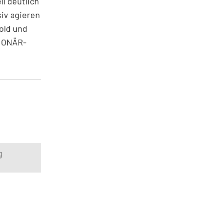
l deutlich
siv agieren
old und
TIONÄR-
g