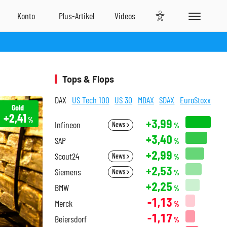
Tops & Flops
DAX
US Tech 100
US 30
MDAX
SDAX
EuroStoxx
Gold
+2,41
%
+3,99
Infineon
News
%
+3,40
SAP
%
+2,99
Scout24
News
%
+2,53
Siemens
News
%
+2,25
BMW
%
-1,13
Merck
%
-1,17
Beiersdorf
%