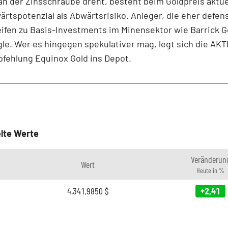
n der Zinsschraube dreht, besteht beim Goldpreis aktuel
rtspotenzial als Abwärtsrisiko. Anleger, die eher defen
eifen zu Basis-Investments im Minensektor wie Barrick G
le. Wer es hingegen spekulativer mag, legt sich die AK
fehlung Equinox Gold ins Depot.
lte Werte
Veränderun
Wert
Heute in %
4.341,9850
$
+2,41