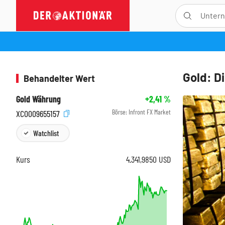
Gold: Di
Behandelter Wert
Gold Währung
+2,41
%
Börse:
Infront FX Market
XC0009655157
Watchlist
Kurs
4.341,9850
USD