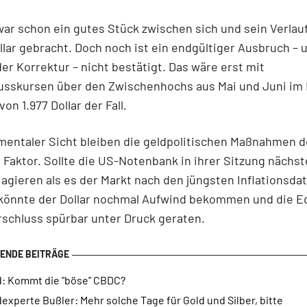
war schon ein gutes Stück zwischen sich und sein Verlauf
ollar gebracht. Doch noch ist ein endgültiger Ausbruch – 
er Korrektur – nicht bestätigt. Das wäre erst mit
usskursen über den Zwischenhochs aus Mai und Juni im 
on 1.977 Dollar der Fall.
entaler Sicht bleiben die geldpolitischen Maßnahmen d
 Faktor. Sollte die US-Notenbank in ihrer Sitzung nächs
agieren als es der Markt nach den jüngsten Inflationsda
 könnte der Dollar nochmal Aufwind bekommen und die E
schluss spürbar unter Druck geraten.
d: Kommt die "böse" CBDC?
experte Bußler: Mehr solche Tage für Gold und Silber, bitte