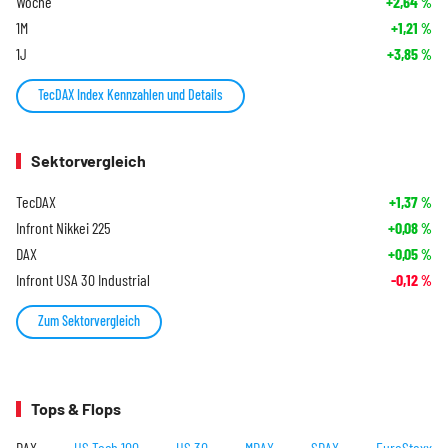
Woche
+2,64
%
1M
+1,21
%
1J
+3,85
%
TecDAX Index Kennzahlen und Details
Sektorvergleich
TecDAX
+1,37
%
Infront Nikkei 225
+0,08
%
DAX
+0,05
%
Infront USA 30 Industrial
-0,12
%
Zum Sektorvergleich
Tops & Flops
DAX
US Tech 100
US 30
MDAX
SDAX
EuroStoxx