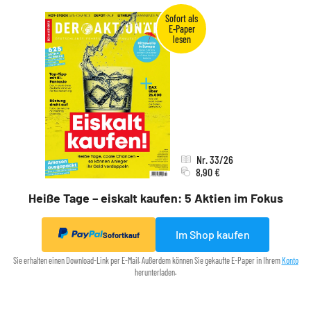
Nr. 33/26
8,90 €
Heiße Tage – eiskalt kaufen: 5 Aktien im Fokus
Im Shop kaufen
Sofortkauf
Sie erhalten einen Download-Link per E-Mail. Außerdem können Sie gekaufte E-Paper in Ihrem
Konto
herunterladen.