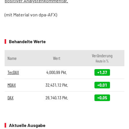
positiver Analystenkommentar.
(mit Material von dpa-AFX)
Behandelte Werte
Veränderung
Name
Wert
Heute in %
TecDAX
4.000,99
Pkt.
+1,37
MDAX
32.431,12
Pkt.
+0,01
DAX
26.140,13
Pkt.
+0,05
Aktuelle Ausgabe