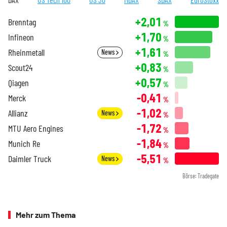
+2,01
Brenntag
%
+1,70
Infineon
%
+1,61
Rheinmetall
News
%
+0,83
Scout24
%
+0,57
Qiagen
%
-0,41
Merck
%
-1,02
Allianz
News
%
-1,72
MTU Aero Engines
%
-1,84
Munich Re
%
-5,51
Daimler Truck
News
%
Börse: Tradegate
Mehr zum Thema