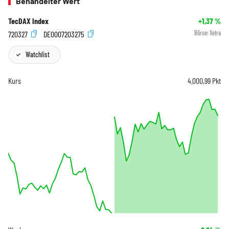
Behandelter Wert
TecDAX Index
+1,37
%
720327
DE0007203275
Börse:
Xetra
Watchlist
Kurs
4.000,99
Pkt