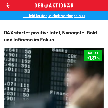
++ Heiß kaufen, eiskalt verdoppeln ++
DAX startet positiv: Intel, Nanogate, Gold
und Infineon im Fokus
TecDAX
+1,37
%