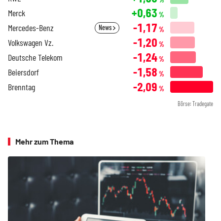
+0,63
Merck
%
-1,17
Mercedes-Benz
News
%
-1,20
Volkswagen Vz.
%
-1,24
Deutsche Telekom
%
-1,58
Beiersdorf
%
-2,09
Brenntag
%
Börse: Tradegate
Mehr zum Thema