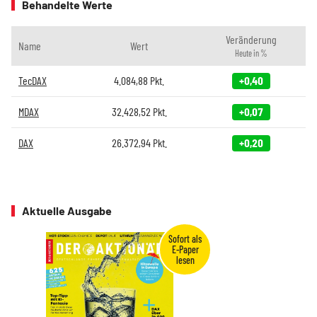
Behandelte Werte
Veränderung
Name
Wert
Heute in %
TecDAX
4.084,88
Pkt.
+0,40
MDAX
32.428,52
Pkt.
+0,07
DAX
26.372,94
Pkt.
+0,20
Aktuelle Ausgabe