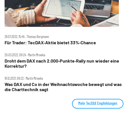
29.07.2022, 15:45 ‧ Thomas Bergmann
Für Trader: TecDAX‑Aktie bietet 33%‑Chance
20.03.2022, 09:24 ‧ Martin Mrowka
Droht dem DAX nach 2.000‑Punkte‑Rally nun wieder eine
Korrektur?
19.12.2021, 09:22 ‧ Martin Mrowka
Was DAX und Co in der Weihnachtswoche bewegt und was
die Charttechnik sagt
Mehr TecDAX Empfehlungen