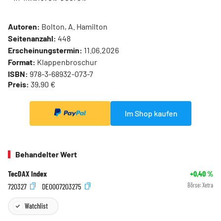
Autoren:
Bolton, A. Hamilton
Seitenanzahl:
448
Erscheinungstermin:
11.06.2026
Format:
Klappenbroschur
ISBN:
978-3-68932-073-7
Preis:
39,90 €
Im Shop kaufen
Behandelter Wert
TecDAX Index
+0,40
%
720327
DE0007203275
Börse:
Xetra
Watchlist