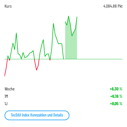
Kurs
4.084,88
Pkt
Woche
+6,30
%
1M
+6,16
%
1J
+8,05
%
TecDAX Index Kennzahlen und Details