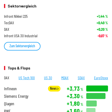
Sektorvergleich
Infront Nikkei 225
+1,44
%
TecDAX
+0,40
%
DAX
+0,20
%
Infront USA 30 Industrial
-0,07
%
Zum Sektorvergleich
Tops & Flops
DAX
US Tech 100
US 30
MDAX
SDAX
EuroStoxx
+3,73
Infineon
News
%
+3,30
Siemens Energy
%
+1,80
Qiagen
%
+1,60
RWE
%