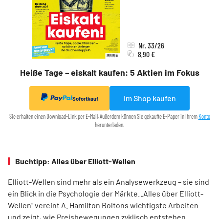
Nr. 33/26
8,90 €
Heiße Tage – eiskalt kaufen: 5 Aktien im Fokus
Im Shop kaufen
Sofortkauf
Sie erhalten einen Download-Link per E-Mail. Außerdem können Sie gekaufte E-Paper in Ihrem
Konto
herunterladen.
Buchtipp: Alles über Elliott-Wellen
Elliott-Wellen sind mehr als ein Analysewerkzeug – sie sind
ein Blick in die Psychologie der Märkte. „Alles über Elliott-
Wellen“ vereint A. Hamilton Boltons wichtigste Arbeiten
und zeigt, wie Preisbewegungen zyklisch entstehen.