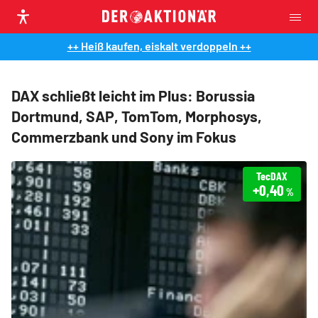
++ Heiß kaufen, eiskalt verdoppeln ++
DAX schließt leicht im Plus: Borussia
Dortmund, SAP, TomTom, Morphosys,
Commerzbank und Sony im Fokus
TecDAX
+0,40
%